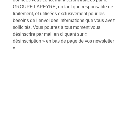
GROUPE LAPEYRE, en tant que responsable de
traitement, et utilisées exclusivement pour les
besoins de l’envoi des informations que vous avez
sollicités. Vous pourrez à tout moment vous
désinscrire par mail en cliquant sur «
désinscription » en bas de page de vos newsletter
».
COLLE CYBERBOND 5508
COLLE CYBERBOND TM11
Connectez vous pour voir votre
Connectez vous pour voir votre
tarif
tarif