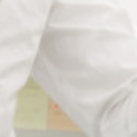
L’appareil à ultrason Emmi 08STH est livré avec :
un panier rectangulaire en acier inoxydable qui évite le
contact direct des objets avec le fond en acier de la cuve.
un couvercle en acier inox amovible muni d’un
o
rgane de
préhension.