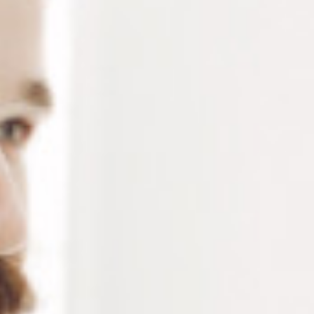
RÉFÉRENCE :
AP109
Ajouter à ma liste de souhaits
LES PLUS
Technologie ultrasonique
Nettoyage performant
Minuterie réglable de 1 à 15 min
Chauffage intégré
Livré avec couvercle et panier