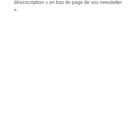
désinscription » en bas de page de vos newsletter
».
Retrait gratuit au
Expédition 24/48h
Livraison en France
centre logistique
et à l’international
d’Isneauville
Près de 5000
9 commerciaux
4 modes de paiement
références produits
dédiés en France et
Paiement CB
DOM-TOM
sécurisé
Catalogue