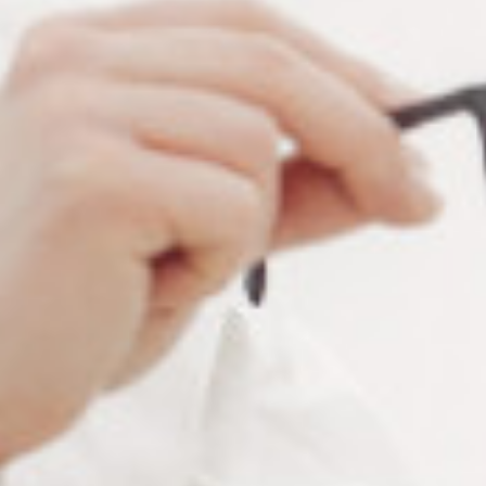
Description de l'appareil à
ultrasons
Grâce à sa cuve en inox de 0,8l, l’
appareil à ultrasons
Emmi-08 STH est idéalement employé pour le nettoyage
de divers outils et objets de petites et moyennes tailles
tels que les verres et montures de lunettes, appareils
auditifs, petit outillage, bijoux…
Il est équipé
d’un système d’oscillations à large
diffusions,
d’une fonction de chauffage et d’une
minuterie
réglable d’une durée maximale de 15 minutes.
Léger et facile d’utilisation, le bac à ultrasons nettoie les
lunettes en 10 minutes.