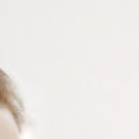
08STH
Appareil à ultrason avec une fonction chauffage, une
cuve inox de 0,8 L et une minuterie réglable de 1-15
min.
Connectez-vous
ou
créez un compte
pour voir le
prix de ce produit.
Notre demande d’ouverture de votre compte ne comporte aucun
engagement de votre part et ne vous oblige à rien. Elle est
destinée uniquement à permettre de mieux vous informer sur les
conditions commerciales applicables.
Les données à caractère personnel que nous collectons sont
régis par notre
politique de confidentialité.
Alternative:
Ajouter au panier