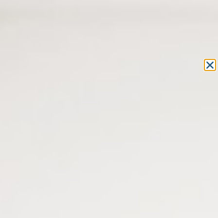
Equipement et outillage
pour les professionnels de l’optique
MON COMPTE
MON PANIER
ACCUEIL
»
MACHINES
»
BAC ULTRASON
» BAC À ULTRASONS AVEC
CHAUFFAGE 0,80L – EMMI-08STH
BAC À ULTRASONS AVEC
CHAUFFAGE 0,80L – EMMI-