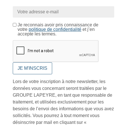
Je reconnais avoir pris connaissance de
votre
politique de confidentialité
et j’en
UNE QUESTION ?
accepte les termes.
Envoyez-nous votre message. Nous vous répondrons dans les
meilleurs délais
Contactez-nous
Lors de votre inscription à notre newsletter, les
données vous concernant seront traitées par le
GROUPE LAPEYRE, en tant que responsable de
traitement, et utilisées exclusivement pour les
À VOTRE SERVICE
besoins de l’envoi des informations que vous avez
Lapeyre Groupe s’engage à vous apporter une qualité de
sollicités. Vous pourrez à tout moment vous
service et de produits optimales
désinscrire par mail en cliquant sur «
Notre engagement qualité