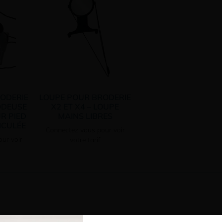
ODERIE
LOUPE POUR BRODERIE
ODEUSE
X2 ET X4 – LOUPE
R PIED
MAINS LIBRES
ICULÉE
Connectez vous pour voir
ur voir
votre tarif
dans notre univers dédié aux loupes