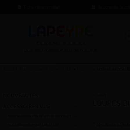
Fiche retour produit
Je consulte le ca
Equipement et outillage
pour les professionnels de l’optique
ACCUEIL
»
ACCESSOIRES POUR LA VUE
»
LOUPES
» LOUPES BIFOCALE
NOUVEAUTES
LOUPES
LOUPES B
ACCESSOIRES VUE
ACCESSOIRES LENTILLES DE CONTACT
–
7 résultats affic
ACCESSOIRES POUR LUNETTES
–