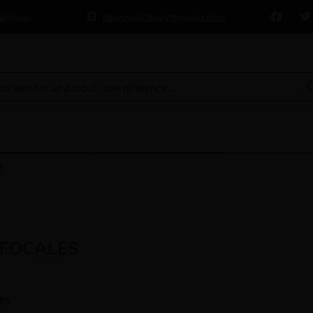
talogue
lapeyre@lapeyregroup.com
S
IFOCALES
hés