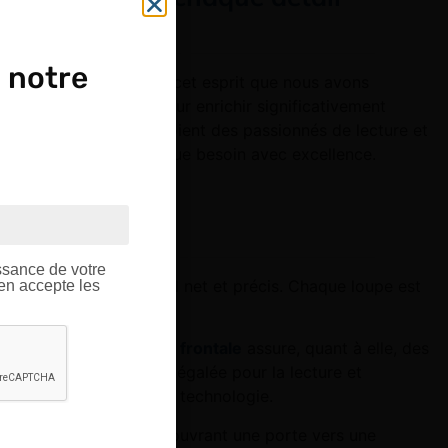
 notre
e quotidien. C’est dans cet esprit que nous avons
 Elles sont conçues pour enrichir significativement
vités. Que vos clients soient des passionnés de lecture et
oupes répondent à chaque besoin avec excellence.
OUPE
ptique.
ssance de votre
 rendre chaque détail net et précis. Chaque loupe est
’en accepte les
ler facilement. La
loupe frontale
assure, quant à elle, des
portent une aisance inégalée pour la lecture et
mbinent commodité et technologie.
esoins avec excellence, ouvrant une porte vers une