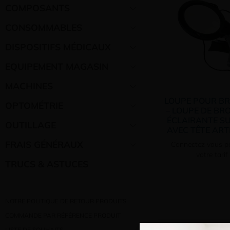
COMPOSANTS
CONSOMMABLES
DISPOSITIFS MÉDICAUX
EQUIPEMENT MAGASIN
MACHINES
LOUPE POUR BR
OPTOMÉTRIE
– LOUPE DE BR
ÉCLAIRANTE SU
OUTILLAGE
AVEC TÊTE ART
FRAIS GÉNÉRAUX
Connectez vous po
votre tarif
TRUCS & ASTUCES
NOTRE POLITIQUE DE RETOUR PRODUITS
COMMANDE PAR RÉFÉRENCE PRODUIT
Bienvenue 
LISTE DE SOUHAITS