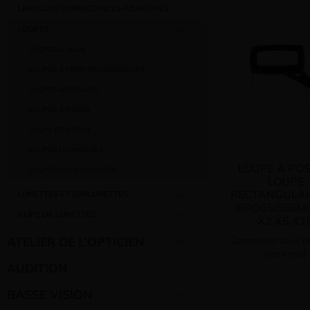
LENTILLES CORRECTRICES ADHÉSIVES
–
LOUPES
LOUPES À MAIN
LOUPES À FORT GROSSISSEMENT
LOUPES BIFOCALES
LOUPES À POSER
LOUPE DE POCHE
LOUPES LUMINEUSES
LOUPE À POS
LOUPES POUR BRODERIE
LOUPE
RECTANGULAIR
LUNETTES ET SURLUNETTES
–
GROSSISSEM
CLIPS DE LUNETTES
X2,X6,X1
ATELIER DE L’OPTICIEN
Connectez vous po
votre tarif
AUDITION
BASSE VISION