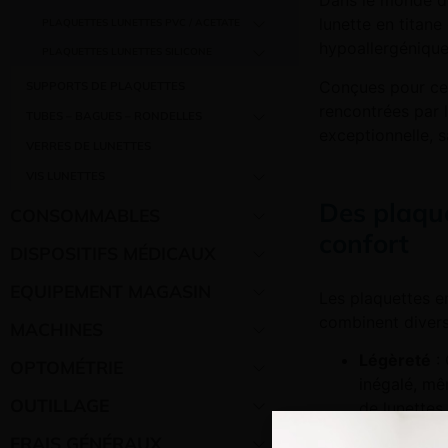
Dans le monde des
lunette en titan
PLAQUETTES LUNETTES PVC / ACETATE
hypoallergénique
PLAQUETTES LUNETTES SILICONE
Conçues pour ceu
SUPPORTS DE PLAQUETTES
rencontrées par 
TUBES – BAGUES – RONDELLES
exceptionnelle, 
VERRES DE LUNETTES
VIS LUNETTES
Des plaque
CONSOMMABLES
confort
DISPOSITIFS MÉDICAUX
EQUIPEMENT MAGASIN
Les plaquettes en
combinent divers
MACHINES
Légèreté
: 
OPTOMÉTRIE
inégalé, mê
OUTILLAGE
de lunettes.
Hypoallerg
FRAIS GÉNÉRAUX