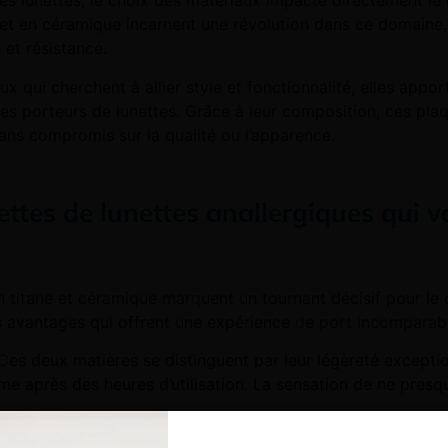
 lunettes, le choix des matériaux impacte directement le co
e et en céramique incarnent une révolution dans ce domaine,
 et résistance.
x qui cherchent à allier style et fonctionnalité, elles ap
les porteurs de lunettes. Grâce à leur composition, ces pl
sans compromis sur la qualité ou l’apparence.
ttes de lunettes anallergiques qui v
 titane et céramique marquent un tournant décisif pour le c
 avantages qui offrent une expérience de port incomparabl
Ces deux matières se distinguent par leur légèreté exceptio
me après des heures d’utilisation. La sensation de ne presqu
énique
: Elles sont une solution idéale pour les peaux sensibl