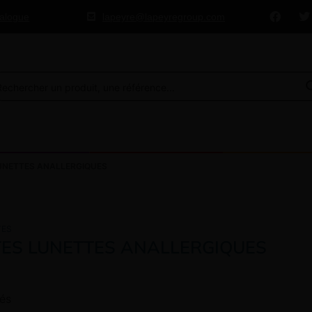
talogue
lapeyre@lapeyregroup.com
UNETTES ANALLERGIQUES
TES
ES LUNETTES ANALLERGIQUES
hés