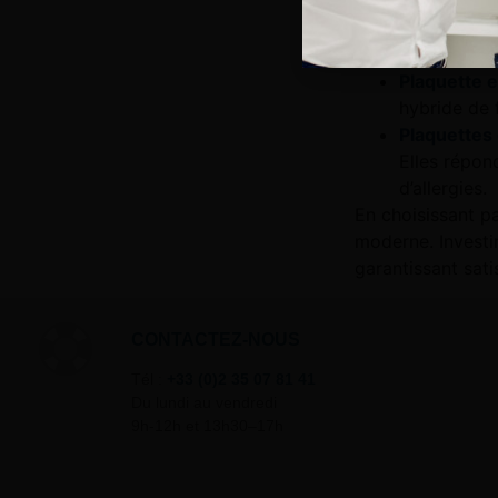
clip et à vi
Plaquette 
Choisissez e
Plaquette e
hybride de f
Plaquettes
Elles répon
d’allergies.
En choisissant p
moderne. Investir
garantissant sati
CONTACTEZ-NOUS
Tél :
+33 (0)2 35 07 81 41
Du lundi au vendredi
9h-12h et 13h30–17h