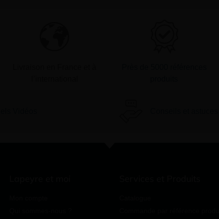
Livraison en France et à
Près de 5000 références
l’international
produits
iels Vidéos
Conseils et astuces
Lapeyre et moi
Services et Produits
Mon compte
Catalogue
Qui sommes-nous ?
Commande par référence produ