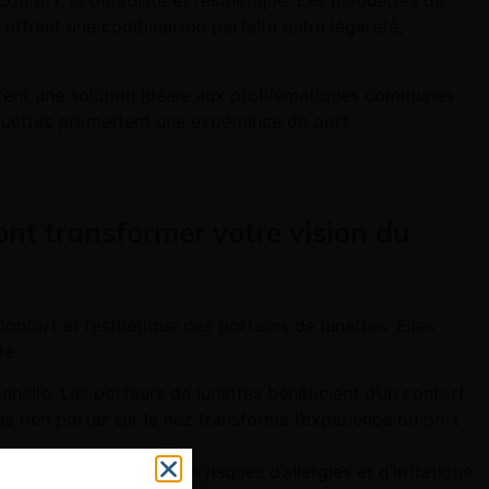
nfort, la durabilité et l’esthétique. Les plaquettes de
 offrant une combinaison parfaite entre légèreté,
portent une solution idéale aux problématiques communes
aquettes promettent une expérience de port
ont transformer votre vision du
onfort et l’esthétique des porteurs de lunettes. Elles
e :
nnelle. Les porteurs de lunettes bénéficient d’un confort
e rien porter sur le nez transforme l’expérience du port
es. Elles minimisent les risques d’allergies et d’irritations.