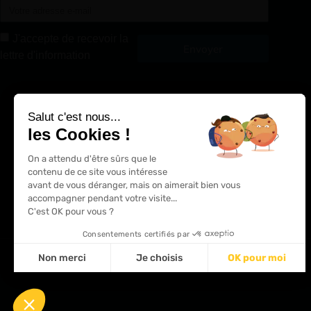
J'accepte de recevoir la
Envoyer
lettre d'information
Alternative:
Salut c'est nous...
les Cookies !
On a attendu d'être sûrs que le
contenu de ce site vous intéresse
avant de vous déranger, mais on aimerait bien vous
accompagner pendant votre visite...
C'est OK pour vous ?
Consentements certifiés par
Non merci
Je choisis
OK pour moi
Plateforme de Gestion du Consentement : Personnalisez 
Axeptio consent
Notre plateforme vous permet d'adapter et de gérer vos p