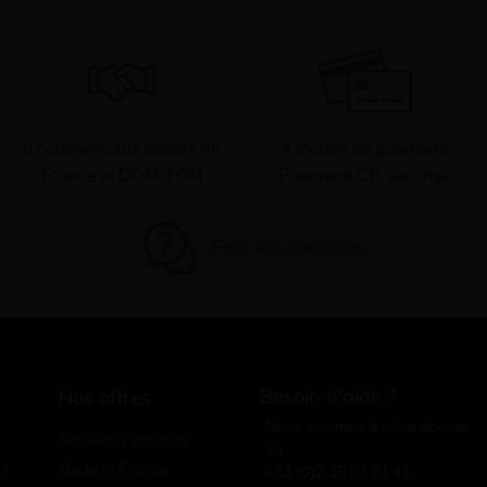
9 commerciaux dédiés en
4 modes de paiement
France et DOM-TOM
Paiement CB sécurisé
Foire aux questions
Besoin d'aide ?
Nos offres
Nous sommes à votre écoute
Nouveaux produits
au
it
Made in France
+33 (0)2 35 07 81 41