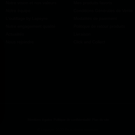
Notre vision et nos valeurs
Mes produits favoris
Notre équipe
Conditions Générales de Vente
L'outillage by Lapeyre
Modalités de paiement
Notre engagement qualité
Politique de retour produits
Actualités
Livraison
Nous rejoindre
Click and Collect
Mentions légales
Politique de confidentialité
Plan du site
vos Options
© Lapeyre 2022 Tous droits réservés
aramètres de confidentialité, en garantissant la conformité