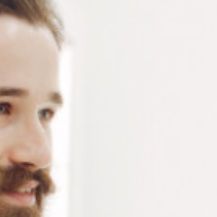
mono-composant – colle pour blocage de vis proposé
en tube de 10 g – vendu à l’unité
Connectez-vous
ou
créez un compte
pour voir le
prix de ce produit.
Notre demande d’ouverture de votre compte ne comporte aucun
engagement de votre part et ne vous oblige à rien. Elle est
destinée uniquement à permettre de mieux vous informer sur les
conditions commerciales applicables.
Les données à caractère personnel que nous collectons sont
régis par notre
politique de confidentialité.
Alternative:
Ajouter au panier
RÉFÉRENCE :
CO114