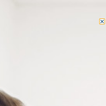
Equipement et outillage
pour les professionnels de l’optique
MON COMPTE
MON PANIER
ACCUEIL
»
CONSOMMABLES
»
COLLE
»
COLLE FREIN FILET
» COLLE
CYBERBOND TM11
COLLE CYBERBOND TM11
La Cyberbond TM11 est une colle frein filet anaérobie