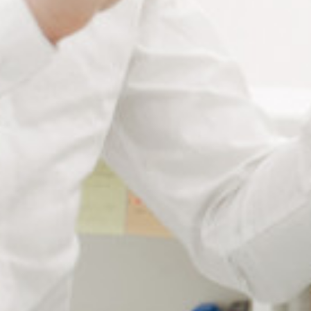
Colle frein-filet Cyberbond
TM11
La colle Cyberbond TM11 est un adhésif de frein filet
anaérobie monocomposant, qui développe une faible
résistance. Le produit durcit entre des pièces métalliques
bien ajustées où il n’y a pas d’air.
Elle empêche ainsi le desserrage dû aux vibrations et
aux fuites des fixations filetées. La colle TM11 est