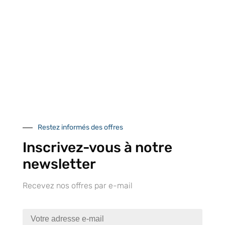
Lapeyre Groupe s’engage à vous apporter une qualité de
service et de produits optimales
Notre engagement qualité
Retrait gratuit au
Expédition 24/48h
Livraison en France
centre logistique
et à l’international
Restez informés des offres
d’Isneauville
Inscrivez-vous à notre
newsletter
Recevez nos offres par e-mail
Près de 5000
9 commerciaux
4 modes de paiement
références produits
dédiés en France et
Paiement CB
DOM-TOM
sécurisé