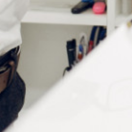
particulièrement efficace pour le réglage des vis de
réglage, des fixations de petit diamètre ou de longue
longueur d’engagement. Elle convient, de ce fait, aux
applications nécessitant un démontage facile.
Précautions d’emploi :
Conserver au frais et au sec.
Protéger de la forte chaleur et du rayonnement
direct du soleil.
Veiller à une bonne ventilation/aspiration du poste
de travail lors de son utilisation.
Fiche FDS Cyberbond TM11
Fiche technique Cyberbond TM11