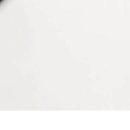
Informations complémentaires
Couleur
Violet
Contenance
10 g
Viscosité
200-500 mPa.s
Remplissage d’espacement
0,04 à 0,13 mm
Temps de prise
30 à 60 minutes