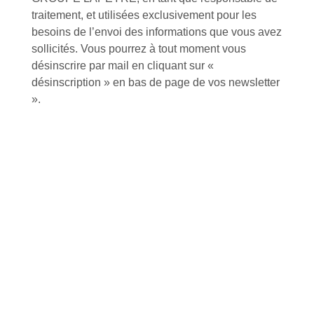
traitement, et utilisées exclusivement pour les
besoins de l’envoi des informations que vous avez
Foire aux questions
sollicités. Vous pourrez à tout moment vous
désinscrire par mail en cliquant sur «
désinscription » en bas de page de vos newsletter
».
Inscription à la newsletter
J'accepte de recevoir la lettre d'information
Envoyer
Alternative:
Services et Produits
Lapeyre et moi
Catalogue
Commande par référence produit