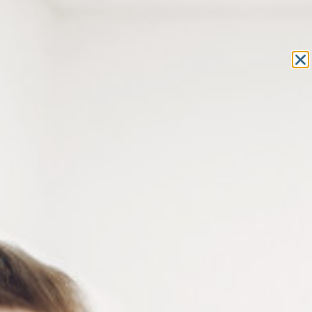
Equipement et outillage
pour les professionnels de l’optique
MON COMPTE
MON PANIER
ACCUEIL
»
ACCESSOIRES POUR LA VUE
»
LUNETTES ET
SURLUNETTES
»
LUNETTES DE PROTECTION
» COQUES DE
BRONZAGE – LUNETTES DE PROTECTION UV CATÉGORIE 4
COQUES DE BRONZAGE –
LUNETTES DE PROTECTION UV