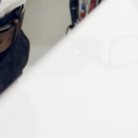
Informations complémentaires
Couleur
Multicoloris
Conditionnement
à l'unité, Lot de 10 pièces
Vous aimerez peut-être aussi…