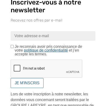
Inscrivez-vous à notre
Près de 5000
9 commerciaux
4 modes de paiement
références produits
dédiés en France et
Paiement CB
DOM-TOM
sécurisé
newsletter
Recevez nos offres par e-mail
Catalogue
Je reconnais avoir pris connaissance de
votre
politique de confidentialité
et j’en
accepte les termes.
Tutoriels Vidéos
Conseils et astuces
Lors de votre inscription à notre newsletter, les
données vous concernant seront traitées par le
GROUPE LAPEYRE, en tant que responsable de