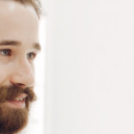
CATÉGORIE 4
Coques de bronzage – Lunettes de protection UV de
catégorie 4 pour les séances de bronzage en cabine
où en extérieur – lot de 10 pièces aux couleurs
assorties
Connectez-vous
ou
créez un compte
pour voir le
prix de ce produit.
Notre demande d’ouverture de votre compte ne comporte aucun
engagement de votre part et ne vous oblige à rien. Elle est
destinée uniquement à permettre de mieux vous informer sur les
conditions commerciales applicables.
Les données à caractère personnel que nous collectons sont
régis par notre
politique de confidentialité.
Conditionnement