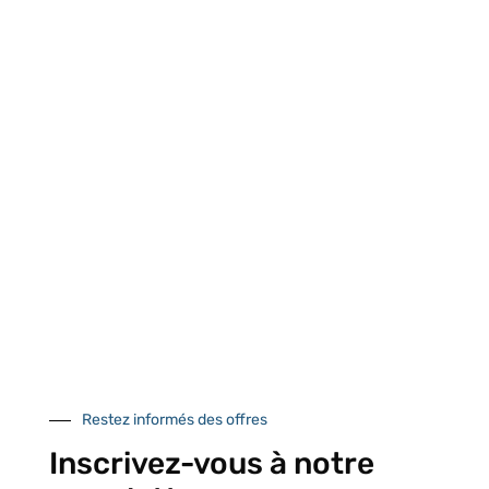
Retrait gratuit au
Expédition 24/48h
Livraison en France
centre logistique
et à l’international
d’Isneauville
Près de 5000
9 commerciaux
4 modes de paiement
références produits
dédiés en France et
Paiement CB
DOM-TOM
sécurisé
Restez informés des offres
Catalogue
Inscrivez-vous à notre