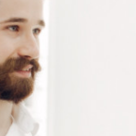
poignet. Chargement par dépliement. Agrafeuse
jusqu’à 15 feuilles. Profondeur agrafage 50 mm.
Connectez-vous
ou
créez un compte
pour voir le
prix de ce produit.
Notre demande d’ouverture de votre compte ne comporte aucun
engagement de votre part et ne vous oblige à rien. Elle est
destinée uniquement à permettre de mieux vous informer sur les
conditions commerciales applicables.
Les données à caractère personnel que nous collectons sont
régis par notre
politique de confidentialité.
Modèle
Alternative:
Ajouter au panier