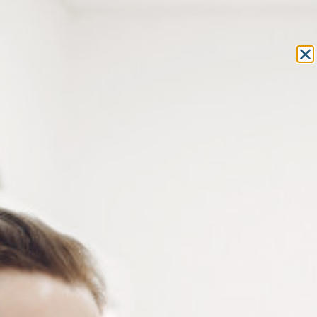
Equipement et outillage
pour les professionnels de l’optique
MON COMPTE
MON PANIER
ACCUEIL
»
FRAIS GÉNÉRAUX
»
FOURNITURES DE BUREAU
»
AGRAFEUSE LEITZ + AGRAFES
AGRAFEUSE LEITZ + AGRAFES
Pince agrafeuse bleu métal avec Soft Grip sur capot et