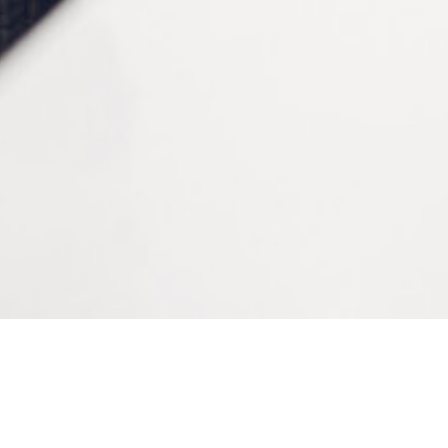
Modèle
Agrafes compatibles Leitz®, Agrafeuse Leitz®
CONTACTEZ-NOUS
Tél :
+33 (0)2 35 07 81 41
Du lundi au vendredi
9h-12h et 13h30–17h
Bienvenue sur le site