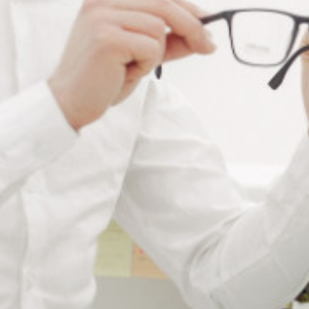
Promo !
COLORANTS LIQUIDES
DÉCOLORANT LIQUIDE
POUR VERRE OPTIQUE
CONCENTRÉ
À partir de : -
Connectez vous pour voir votre
tarif