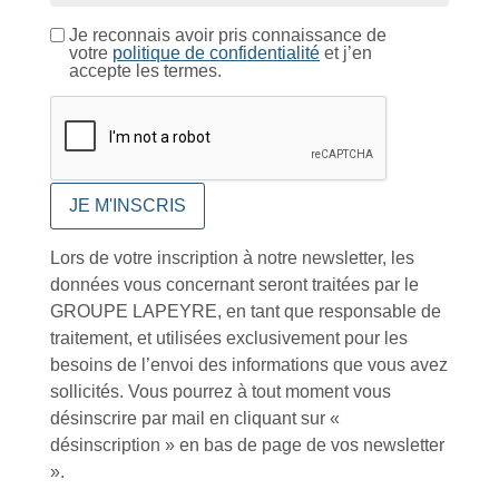
Conseils et astuces
Je reconnais avoir pris connaissance de
votre
politique de confidentialité
et j’en
accepte les termes.
Foire aux questions
Lors de votre inscription à notre newsletter, les
données vous concernant seront traitées par le
Inscription à la newsletter
GROUPE LAPEYRE, en tant que responsable de
traitement, et utilisées exclusivement pour les
besoins de l’envoi des informations que vous avez
sollicités. Vous pourrez à tout moment vous
J'accepte de recevoir la lettre d'information
désinscrire par mail en cliquant sur «
désinscription » en bas de page de vos newsletter
Envoyer
».
Alternative: