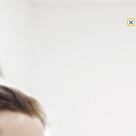
Equipement et outillage
pour les professionnels de l’optique
MON COMPTE
MON PANIER
ACCUEIL
»
CONSOMMABLES
» PRODUITS COLORATION
CONSOMMABLES
PRODUITS COLORATION