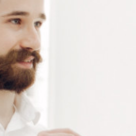
6 résultats affichés
BECHER EN VERRE 800 ML
COLORANTS EN POUDRE
POUR VERRES DE
Connectez vous pour voir votre
LUNETTE
tarif
À partir de : -