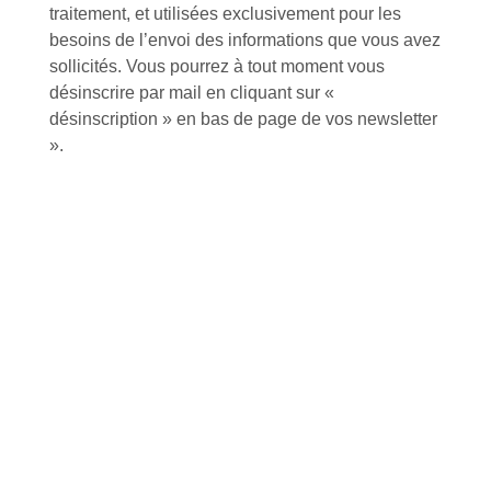
Envoyer
traitement, et utilisées exclusivement pour les
besoins de l’envoi des informations que vous avez
Alternative:
sollicités. Vous pourrez à tout moment vous
Services et Produits
désinscrire par mail en cliquant sur «
Lapeyre et moi
désinscription » en bas de page de vos newsletter
Catalogue
».
Commande par référence produit
Mon compte
Mes produits favoris
Qui sommes-nous ?
Conditions Générales de Vente
Notre vision et nos valeurs
Modalités de paiement
Notre équipe
Politique de retour produits
L'outillage by Lapeyre
Livraison
Notre engagement qualité
Click and Collect
Actualités
Nous rejoindre
Besoin d'aide ?
Nos offres
Nous sommes à votre écoute au
Nouveaux produits
+33 (0)2 35 07 81 41
Made in France
Conseils et astuces
Sur-mesure
Tutos Vidéos
Confort visuel