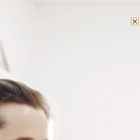
Equipement et outillage
pour les professionnels de l’optique
MON COMPTE
MON PANIER
ACCUEIL
»
MACHINES
» TEST ET CONTRÔLE DES VERRES
MACHINES
TEST ET CONTRÔLE DES VERRES