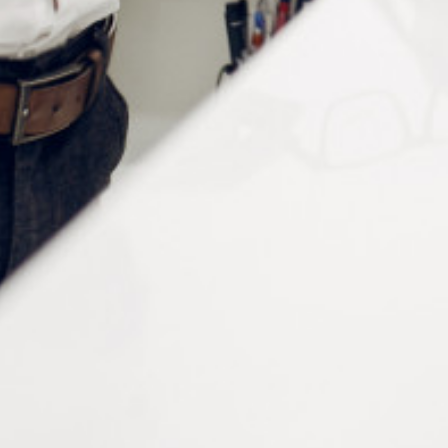
CONTACTEZ-NOUS
Tél :
+33 (0)2 35 07 81 41
Du lundi au vendredi
9h-12h et 13h30–17h
UNE QUESTION ?
Envoyez-nous votre message. Nous vous répondrons dans les
meilleurs délais