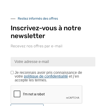
Restez informés des offres
Inscrivez-vous à notre
newsletter
CONTACTEZ-NOUS
Recevez nos offres par e-mail
Tél :
+33 (0)2 35 07 81 41
Du lundi au vendredi
9h-12h et 13h30–17h
Je reconnais avoir pris connaissance de
votre
politique de confidentialité
et j’en
accepte les termes.
UNE QUESTION ?
Envoyez-nous votre message. Nous vous répondrons dans les