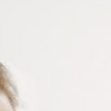
coloris (Noir, écaille, vert jade, cristal, rouge, bleu
marine) – Longueur 700 mm – Epaisseur 12 mm –
Vendu par lot de 6 pièces
Connectez-vous
ou
créez un compte
pour voir le
prix de ce produit.
Notre demande d’ouverture de votre compte ne comporte aucun
engagement de votre part et ne vous oblige à rien. Elle est
destinée uniquement à permettre de mieux vous informer sur les
conditions commerciales applicables.
Les données à caractère personnel que nous collectons sont
régis par notre
politique de confidentialité.
Couleur