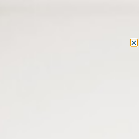
Equipement et outillage
pour les professionnels de l’optique
MON COMPTE
MON PANIER
ACCUEIL
»
ACCESSOIRES POUR LA VUE
»
ACCESSOIRES POUR
LUNETTES
»
CORDONS LUNETTES
» CHAINETTES À MAILLONS FINS
CHAINETTES À MAILLONS FINS
Chaines de lunettes à maille – disponible dans 6