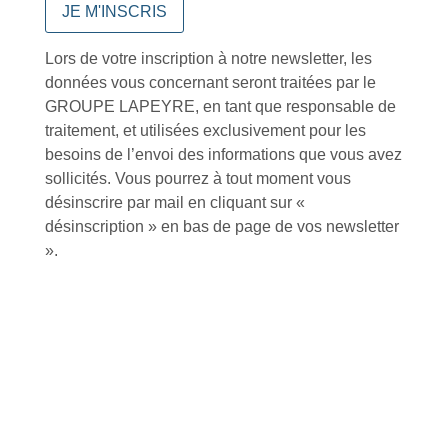
meilleurs délais
Contactez-nous
Lors de votre inscription à notre newsletter, les
données vous concernant seront traitées par le
GROUPE LAPEYRE, en tant que responsable de
traitement, et utilisées exclusivement pour les
besoins de l’envoi des informations que vous avez
sollicités. Vous pourrez à tout moment vous
désinscrire par mail en cliquant sur «
À VOTRE SERVICE
désinscription » en bas de page de vos newsletter
Lapeyre Groupe s’engage à vous apporter une qualité de
».
service et de produits optimales
Notre engagement qualité
Retrait gratuit au
Expédition 24/48h
Livraison en France