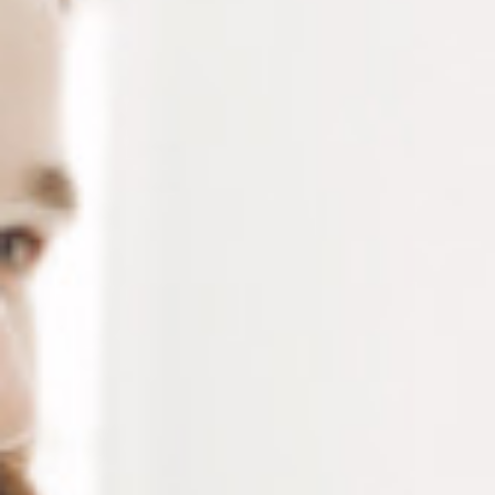
Alternative:
Ajouter au panier
RÉFÉRENCE :
--
Ajouter à ma liste de souhaits