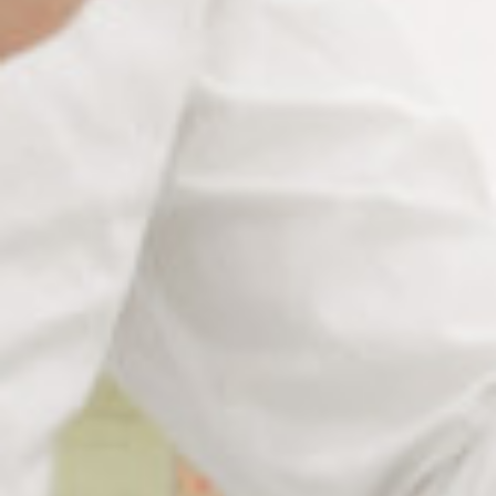
CHA9211 : Chaînette écaille