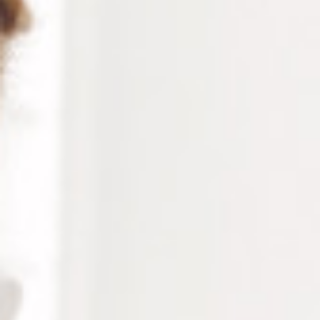
Description
La chaîne de lunettes à mailles, la nouvelle star des
défilés. Proposée chez les plus grands couturiers, la