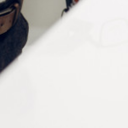
optimale des composants.
A contrario, pour retirer les cavaliers, optez pour la
pince coupante de face PI214
. Toutefois, prenez soin
de ne pas endommager la monture ou les verres lors de
l’opération.
Notre gamme de cavaliers
standards pour montures percées
Nous proposons plusieurs modèles de cavaliers adaptés
aux différents types de montures :
Modèle 1
: diamètre de 1,4 mm, longueur de 2,9
mm.
Modèle 2
: diamètre de 1,4 mm, longueur de 7,4
mm.
Modèle 3
: diamètre de 1,5 mm, longueur de 5,5