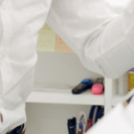
Les cavaliers standards, ou cheminées, sont des ponts
en plastique souple et transparent. Ils fixent solidement
les branches et le pont sur une monture percée,
assurant un maintien sécurisé des verres. Ces cavaliers
garantissent ainsi un montage durable et discret, tout
en offrant confort et stabilité au porteur.
Outils recommandés pour le
montage ou le démontage des
percées cavaliers
Utilisez la
pince à sertir PI208
pour serrer les cavaliers
standards une fois en place. Elle assure une fixation