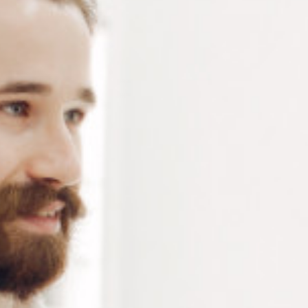
4 résultats affichés
CAVALIERS POUR
CAVALIERS POUR
MONTURES PERCÉES Ø
MONTURES PERCÉES Ø
1.4 MM
1.5 MM L 5.5 MM
À partir de : -
À partir de : -