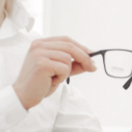
CAVALIERS POUR
CAVALIERS POUR
MONTURES PERCÉES Ø
MONTURES PERCÉES Ø
1.6 MM L 7.0 MM
1.8 MM L 7.4 MM
À partir de : -
À partir de : -