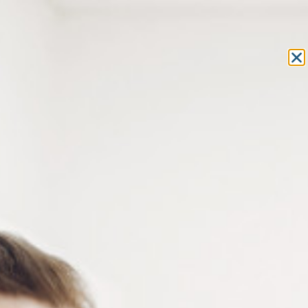
Equipement et outillage
pour les professionnels de l’optique
MON COMPTE
MON PANIER
ACCUEIL
»
COMPOSANTS
»
CAVALIERS DE LUNETTES
» CAVALIERS
STANDARDS
CAVALIERS DE LUNETTES
CAVALIERS STANDARDS