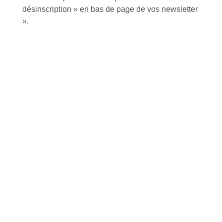
désinscription » en bas de page de vos newsletter
».
Inscription à la newsletter
J'accepte de recevoir la lettre d'information
Envoyer
Alternative:
Services et Produits
Lapeyre et moi
Catalogue
Commande par référence produit
Mon compte
Mes produits favoris
Qui sommes-nous ?
Conditions Générales de Vente
Notre vision et nos valeurs
Modalités de paiement
Notre équipe
Politique de retour produits
L'outillage by Lapeyre
Livraison
Notre engagement qualité