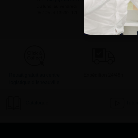
Du lundi au vendredi
9h-12h et 13h30–17h
Retrait gratuit au centre
Expédition 24/48h
logistique d’Isneauville
Catalogue
Tutor