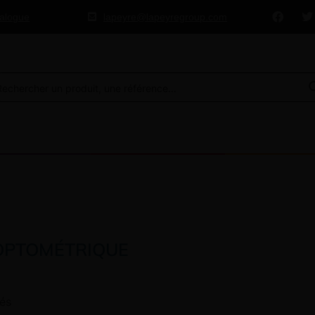
talogue
lapeyre@lapeyregroup.com
OPTOMÉTRIQUE
hés