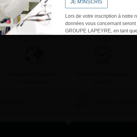
vous répondrons dans les meilleurs
délais
Lors de votre inscription à notre n
données vous concernant seront t
Contactez-nous
GROUPE LAPEYRE, en tant que 
traitement, et utilisées exclusive
besoins de l’envoi des informati
sollicités. Vous pourrez à tout m
désinscrire par mail en cliquant s
» en bas de page de vos newslett
Livraison en France et à
Près de 5000 références
l’international
produits
iels Vidéos
Conseils et astuces