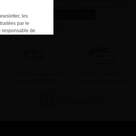
qualité de service et de produits optimales
Notre engagement qualité
ewsletter, les
raitées par le
responsable de
ment pour les
ons que vous avez
oment vous
ur « désinscription
er ».
9 commerciaux dédiés en
4 modes de paiement
France et DOM-TOM
Paiement CB sécurisé
Foire aux questions