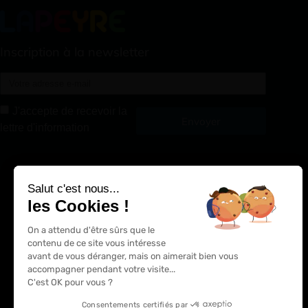
Inscription à la newsletter
J'accepte de recevoir la
Envoyer
lettre d'information
Alternative:
Salut c'est nous...
les Cookies !
On a attendu d'être sûrs que le
contenu de ce site vous intéresse
avant de vous déranger, mais on aimerait bien vous
accompagner pendant votre visite...
C'est OK pour vous ?
Consentements certifiés par