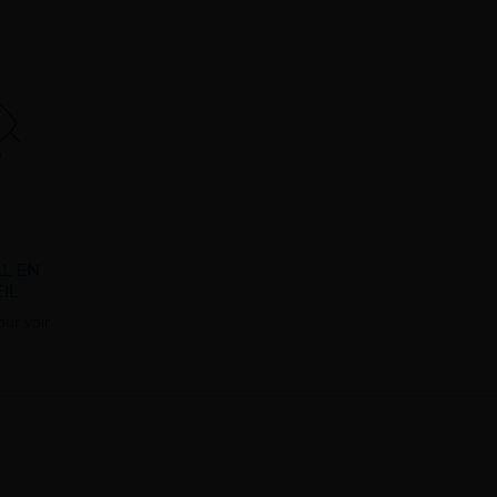
L EN
IL
ur voir