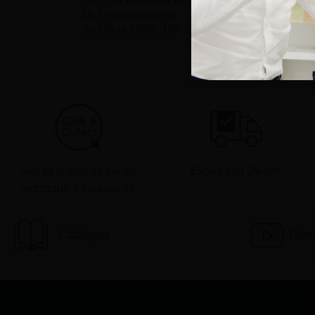
Du lundi au vendredi
9h-12h et 13h30–17h
Retrait gratuit au centre
Expédition 24/48h
logistique d’Isneauville
Catalogue
Tutor