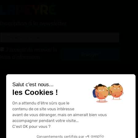
Inscription à la newsletter
J'accepte de recevoir la
Envoyer
lettre d'information
Alternative:
Salut c'est nous...
les Cookies !
On a attendu d'être sûrs que le
contenu de ce site vous intéresse
avant de vous déranger, mais on aimerait bien vous
accompagner pendant votre visite...
C'est OK pour vous ?
Consentements certifiés par