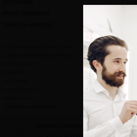
OUTILLAGE
FRAIS GÉNÉRAUX
TRUCS & ASTUCES
NOTRE POLITIQUE DE RETOUR PRODUITS
COMMANDE PAR RÉFÉRENCE PRODUIT
Bienve
LISTE DE SOUHAITS
PROMOTIONS
Vous e
MON COMPTE
CONTACTEZ-NOUS
BESOIN D’AIDE ?
S’INSCRIRE À LA NEWSLETTER
CONTACTEZ-NOUS
Tél :
+33 (0)2 35 07 81 41