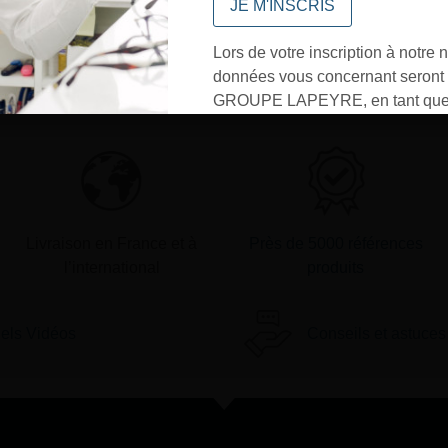
vous répondrons dans les meilleurs
délais
Lors de votre inscription à notre n
données vous concernant seront t
Contactez-nous
GROUPE LAPEYRE, en tant que 
traitement, et utilisées exclusive
besoins de l’envoi des informati
sollicités. Vous pourrez à tout m
désinscrire par mail en cliquant s
» en bas de page de vos newslett
Livraison en France et à
Près de 5000 références
l’international
produits
iels Vidéos
Conseils et astuces