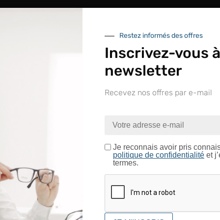
Restez informés des offres
Inscrivez-vous à
newsletter
Recevez nos offres par e-mail
nue sur le site LAPEYRE GR
ntrez dans un espace réservé aux professionnels de l’o
Je certifie être un professionnel de l’optique.
Je reconnais avoir pris connai
politique de confidentialité
et j
termes.
CONFIRMER
UNE QUESTION ?
Envoyez-nous votre message. Nous