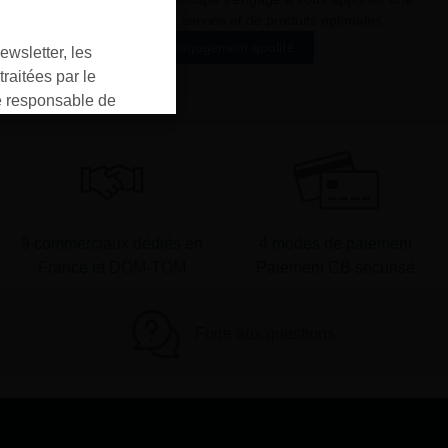
qualité de service et de produits optimales
Notre engagement qualité
ewsletter, les
raitées par le
responsable de
ment pour les
ons que vous avez
oment vous
ur « désinscription
er ».
9 commerciaux dédiés en
4 modes de paiement
France et DOM-TOM
Paiement CB sécurisé
Foire aux questions