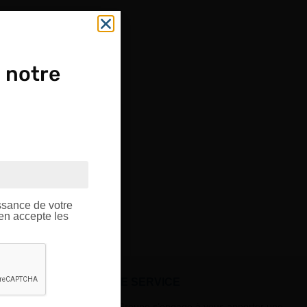
 notre
OUPE
ptique.
ssance de votre
’en accepte les
À VOTRE SERVICE
Lapeyre Groupe s’engage à vous apporter une