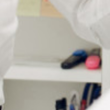
pour les
porteurs de
lunettes
pratiquant des
activités
nautiques. Son
système de
flottaison évite
la perte des lunettes en les maintenant à la surface de l’eau.
Vendu à l’unité, il est disponible en cinq coloris : noir, rouge,
vert, bleu et jaune. Son design léger et ergonomique assure
un confort optimal et un ajustement personnalisé.
Que ce soit pour des lunettes de vue, de lecture ou de soleil,
ce cordon de lunettes assure un maintien optimal. Grâce à
son matériau résistant et à ses extrémités souples, il
s’adapte parfaitement aux montures optiques et solaires. Sa
boucle de réglage permet un ajustement précis, garantissant
une fixation stable en toutes circonstances.