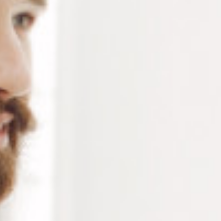
Alternative:
Ajouter au panier
RÉFÉRENCE :
--
Ajouter à ma liste de souhaits
LES PLUS
Sécurise et protège les lunettes contre les chutes
Permet de garder les lunettes à portée de main
quand elles ne sont pas utilisées.