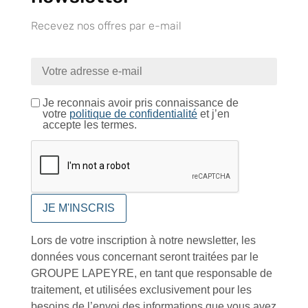
Recevez nos offres par e-mail
À VOTRE SERVICE
Je reconnais avoir pris connaissance de
votre
politique de confidentialité
et j’en
accepte les termes.
Lapeyre Groupe s’engage à vous apporter une qualité de
service et de produits optimales
Notre engagement qualité
Lors de votre inscription à notre newsletter, les
données vous concernant seront traitées par le
Retrait gratuit au
Expédition 24/48h
Livraison en France
centre logistique
et à l’international
GROUPE LAPEYRE, en tant que responsable de
d’Isneauville
traitement, et utilisées exclusivement pour les
besoins de l’envoi des informations que vous avez