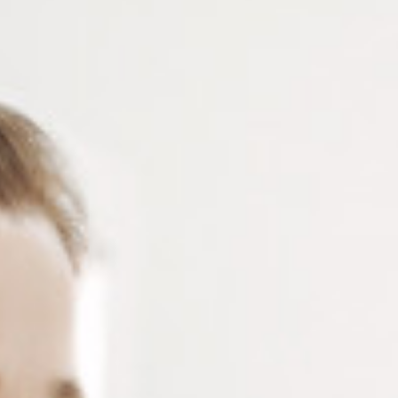
Cordon lunettes flottant idéal pour les sports
nautiques – Il empêche les lunettes de couler.
Longueur 66 cm, boucle ajustable, fixation sécurisée –
5 coloris au choix : noir, rouge, vert, bleu et jaune –
format de vente individuel
Connectez-vous
ou
créez un compte
pour voir le
prix de ce produit.
Notre demande d’ouverture de votre compte ne comporte aucun
engagement de votre part et ne vous oblige à rien. Elle est
destinée uniquement à permettre de mieux vous informer sur les
conditions commerciales applicables.
Les données à caractère personnel que nous collectons sont
régis par notre
politique de confidentialité.
Couleur