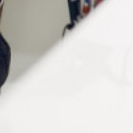
Caractéristiques techniques
du cordon lunettes flottant
Flottaison garantie
: Évite la perte des lunettes en
milieu aquatique pour des montures dont le poids ne
dépasse pas 45 g.
Longueur ajustable
: 66 cm avec boucle de réglage
pour s’adapter à chaque morphologie.
Matériaux résistants
: Conception durable, adaptée
aux environnements humides et aux variations de
température.
Fixation sûre
: Attaches robustes assurant un
maintien parfait sur toutes les branches de lunettes.
Compatibilité
: Convient aux montures de lunettes
dont la taille des branches est comprise entre 6 et 13
mm
Vente à l’unité
: Choisissez votre coloris parmi le
rouge, jaune, noir, bleu et vert.