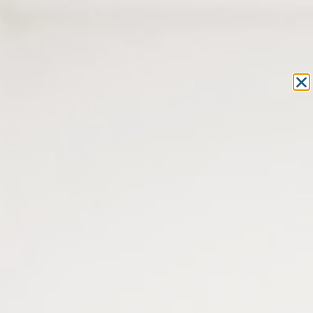
Equipement et outillage
pour les professionnels de l’optique
MON COMPTE
MON PANIER
ACCUEIL
»
ACCESSOIRES POUR LA VUE
»
ACCESSOIRES POUR
LUNETTES
»
CORDONS LUNETTES
» CORDON LUNETTES FLOTTANT –
VENTE UNITAIRE
CORDON LUNETTES FLOTTANT
– VENTE UNITAIRE