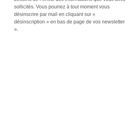
sollicités. Vous pourrez à tout moment vous
désinscrire par mail en cliquant sur «
désinscription » en bas de page de vos newsletter
Près de 5000
9 commerciaux
4 modes de paiement
».
références produits
dédiés en France et
Paiement CB
DOM-TOM
sécurisé
Catalogue
Tutoriels Vidéos