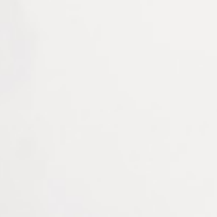
Un accessoire essentiel pour
les opticiens
Ce cordon lunettes flottant est un produit qui répond
parfaitement aux besoins des porteurs évoluant en milieu
aquatique. Il constitue une solution idéale pour les clients
recherchant un moyen fiable de protéger leurs lunettes lors
de sports nautiques ou de loisirs en extérieur.
L’intégrer à votre gamme d’accessoires permet d’offrir un
choix varié et adapté aux attentes des clients actifs. Ce
produit se distingue par sa robustesse, son confort et sa
praticité, en faisant un complément pertinent aux
équipements optiques.