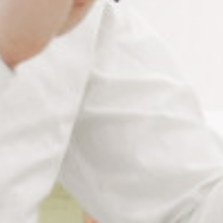
Un cordon de lunettes flottant
idéal pour les activités
aquatiques
Le cordon de
lunettes flottant
est un
accessoire
indispensable