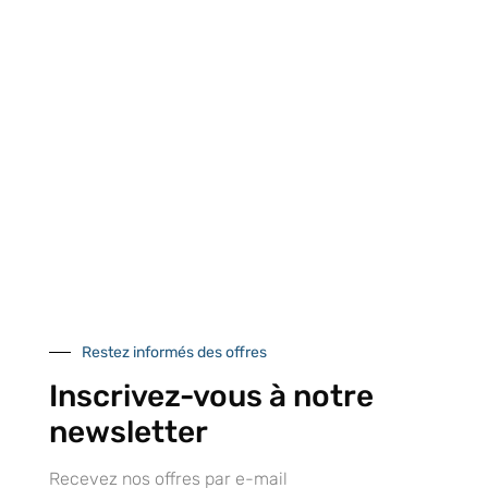
Retrait gratuit au
Expédition 24/48h
Livraison en France
centre logistique
et à l’international
d’Isneauville
Près de 5000
9 commerciaux
4 modes de paiement
références produits
dédiés en France et
Paiement CB
DOM-TOM
sécurisé
Catalogue
Restez informés des offres
Inscrivez-vous à notre
newsletter
Tutoriels Vidéos
Recevez nos offres par e-mail