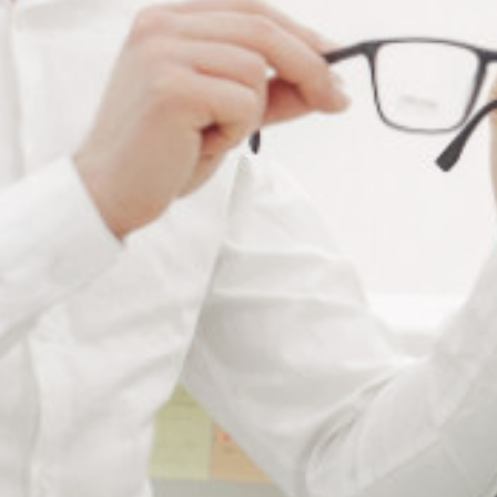
tarif
tarif
BAGUES EN PLASTIQUE
BAGUES EN PLASTIQUE
TRANSPARENT D 1.2 X D
TRANSPARENT D 1.35 X D
1.6 X L 2.0 MM
1.8 X L 2.0 MM
Connectez vous pour voir votre
Connectez vous pour voir votre
tarif
tarif