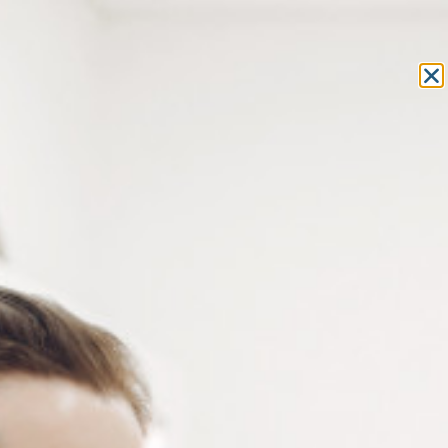
Equipement et outillage
pour les professionnels de l’optique
MON COMPTE
MON PANIER
ACCUEIL
»
COMPOSANTS
»
TUBES - BAGUES - RONDELLES
» BAGUES
EN PLASTIQUE
TUBES - BAGUES - RONDELLES
BAGUES EN PLASTIQUE