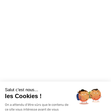
Sur-mesure
Tutos Vidéos
Confort visuel
Foire aux questions
Assortiments
Nous contacter
Promotions
Destockage
Exclusivité WEB
Restons connectés
Salut c'est nous...
Mentions légales
Politique de confidentialité
Plan du site
les Cookies !
On a attendu d'être sûrs que le contenu de
© Lapeyre 2022 Tous droits réservés
ce site vous intéresse avant de vous