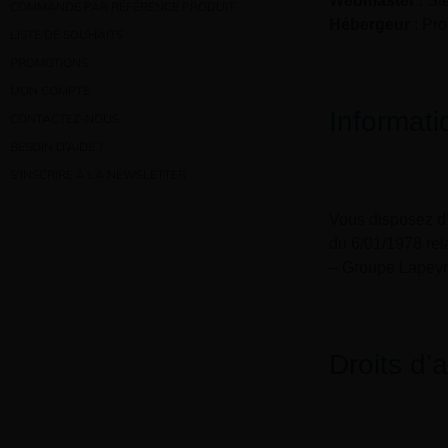
Webmaster
: St
COMMANDE PAR RÉFÉRENCE PRODUIT
Hébergeur
: Pr
LISTE DE SOUHAITS
PROMOTIONS
MON COMPTE
Informati
CONTACTEZ-NOUS
BESOIN D’AIDE ?
S’INSCRIRE À LA NEWSLETTER
Vous disposez d’u
du 6/01/1978 rela
– Groupe Lapeyr
Droits d’