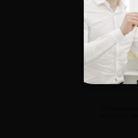
Services 
Toutes les inform
de fournir sur l
Les renseignemen
modifications ay
Le Site Web est 
tout moment : ell