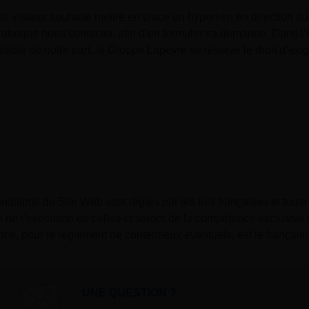
 ou visiteur souhaite mettre en place un hyperlien en direction d
 rubrique nous contacter, afin d’en formuler sa demande. Dans l’
able de notre part, le Groupe Lapeyre se réserve le droit d’exige
ditions du Site Web sont régies par les lois françaises et toute 
ou de l’exécution de celles-ci seront de la compétence exclusive
ce, pour le règlement de contentieux éventuels, est le français.
UNE QUESTION ?