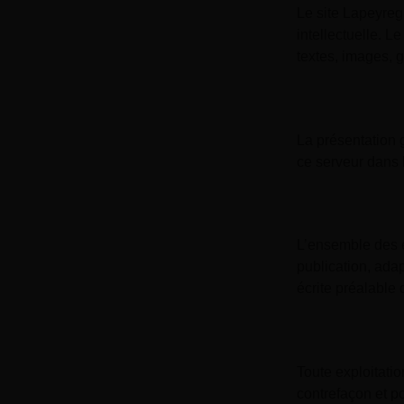
Le site Lapeyregr
intellectuelle. 
textes, images, g
La présentation 
ce serveur dans l
L’ensemble des él
publication, adap
écrite préalable 
Toute exploitati
contrefaçon et p