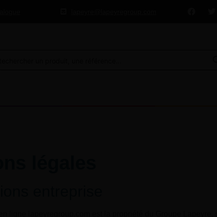
talogue
lapeyre@lapeyregroup.com
ons légales
ions entreprise
 en ligne lapeyregroup.com est la propriété du Groupe Lapeyre, s