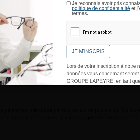
Je certifie être un professionnel de l’optique.
Je reconnais avoir pris connai
fournis
politique de confidentialité
et j
termes.
CONFIRMER
ations indiquées sur le Site Web sont données à titre indicatif,
e Site Web des informations aussi précises que possible.
Lors de votre inscription à notre n
données vous concernant seront t
ts figurant sur le Site Web ne sont pas exhaustifs et les photos
GROUPE LAPEYRE, en tant que 
ant été apportées depuis leur mise en ligne.
traitement, et utilisées exclusive
besoins de l’envoi des informati
sollicités. Vous pourrez à tout m
régulièrement mis à jour par le directeur de publication. De la 
désinscrire par mail en cliquant s
es s’imposent néanmoins à l’utilisateur qui est invité à s’y réfé
» en bas de page de vos newslett