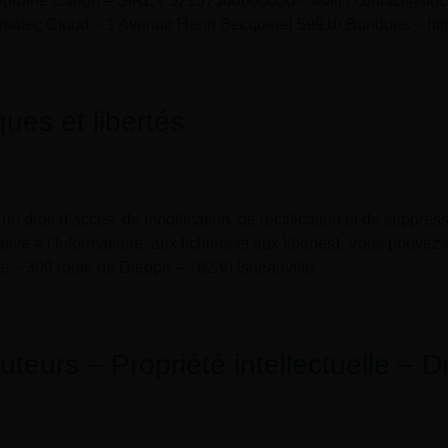
éphane Carion – SIRET 52137388600030 – Mail : contact@do
omatec Cloud – 1 Avenue Henri Becquerel 59910 Bondues –
ht
ques et libertés
n droit d’accès, de modification, de rectification et de suppres
tive à l’Informatique, aux fichiers et aux libertés). Vous pouvez
e – 300 route de Dieppe – 76230 Isneauville
auteurs – Propriété intellectuelle – D