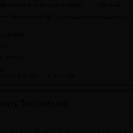
ège social se situe 300 route de Dieppe, 76230 Isneauville.
e est joignable par mail à
lapeyre@lapeyregroup.com
et par t
1.
publication
EYRE
0 500 356
9C
ntracommunautaire : FR91 710 500
tions Techniques