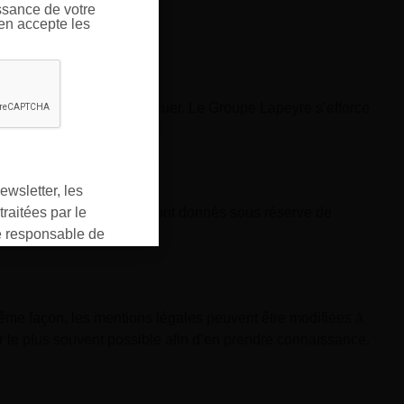
ssance de votre
’en accepte les
 et sont susceptibles d’évoluer. Le Groupe Lapeyre s’efforce
ewsletter, les
raitées par le
 non contractuelles. Ils sont donnés sous réserve de
responsable de
ment pour les
ons que vous avez
oment vous
même façon, les mentions légales peuvent être modifiées à
ur « désinscription
rer le plus souvent possible afin d’en prendre connaissance.
er ».