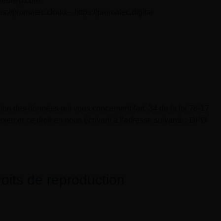
cteurwp.com
tps://promatec.cloud
–
https://promatec.digital
sion des données qui vous concernent (art. 34 de la loi 78-17
 exercer ce droit en nous écrivant à l’adresse suivante : DPO
roits de reproduction