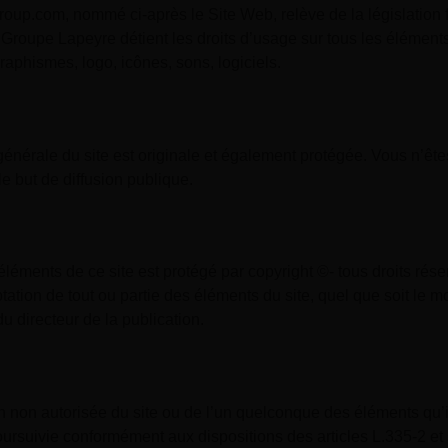
oup.com, nommé ci-après le Site Web, relève de la législation fra
Le Groupe Lapeyre détient les droits d’usage sur tous les éléme
raphismes, logo, icônes, sons, logiciels.
générale du site est originale et également protégée. Vous n’êt
e but de diffusion publique.
éments de ce site est protégé par copyright ©- tous droits réser
tation de tout ou partie des éléments du site, quel que soit le mo
du directeur de la publication.
on non autorisée du site ou de l’un quelconque des éléments qu’
oursuivie conformément aux dispositions des articles L.335-2 et 