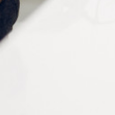
Longueur
700 mm
Conditionnement
par lot de 6 pièces
Vous aimerez peut-être aussi…