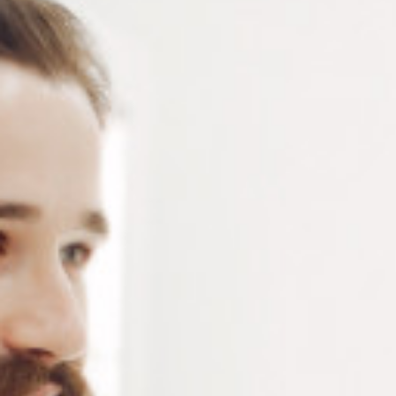
Lot de 6 cordons de lunettes plats multicoloris en cuir
avec rivets – Attaches en caoutchouc siliconé
élastique
Connectez-vous
ou
créez un compte
pour voir le
prix de ce produit.
Notre demande d’ouverture de votre compte ne comporte aucun
engagement de votre part et ne vous oblige à rien. Elle est
destinée uniquement à permettre de mieux vous informer sur les
conditions commerciales applicables.
Les données à caractère personnel que nous collectons sont
régis par notre
politique de confidentialité.
Alternative:
Ajouter au panier