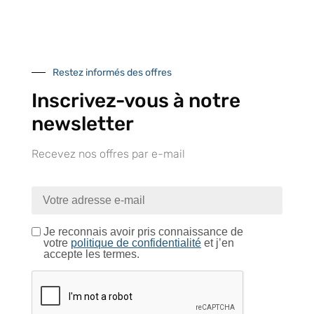
Notre engagement qualité
Restez informés des offres
Inscrivez-vous à notre
newsletter
Retrait gratuit au
Expédition 24/48h
Livraison en France
centre logistique
et à l’international
d’Isneauville
Recevez nos offres par e-mail
Près de 5000
9 commerciaux
4 modes de paiement
Je reconnais avoir pris connaissance de
références produits
dédiés en France et
Paiement CB
votre
politique de confidentialité
et j’en
DOM-TOM
sécurisé
accepte les termes.