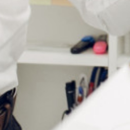
fantaisie à tous les styles.
Les cordons sont équipés de deux attaches en
caoutchouc siliconé élastique qui viennent maintenir les
branches de lunettes pour éviter qu’elles ne tombent.
Ils
sont conditionnés par sachet de 6 cordons multicoloris :
bleu, fuchsia, marron foncé, marron clair, rouge, gris vert
Informations complémentaires
Matière
Cuir
Couleur
Bleu, Fuschia, Gris vert, Marron clair, Marron foncé, Rouge