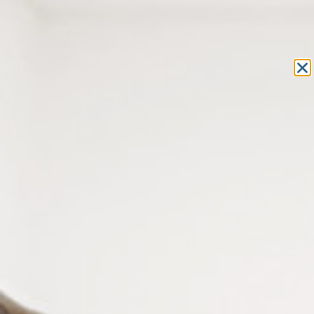
Equipement et outillage
pour les professionnels de l’optique
MON COMPTE
MON PANIER
ACCUEIL
»
ACCESSOIRES POUR LA VUE
»
ACCESSOIRES POUR
LUNETTES
»
CORDONS LUNETTES
» CORDON LUNETTE EN CUIR AVEC
RIVETS
CORDON LUNETTE EN CUIR
AVEC RIVETS