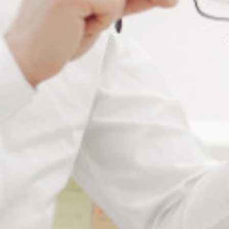
Descriptif des cordons de
lunettes en cuir avec rivets
Lot de 6 cordons de lunettes plats multicoloris en cuir
agrémentés de rivets. Durables, résistants et agréables
au toucher, les cordons en cuir avec rivets sont de très
beaux accessoires de mode qui apporteront un peu de