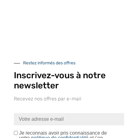
À VOTRE SERVICE
Lapeyre Groupe s’engage à vous apporter une qualité de
service et de produits optimales
Notre engagement qualité
Restez informés des offres
Inscrivez-vous à notre
newsletter
Retrait gratuit au
Expédition 24/48h
Livraison en France
Recevez nos offres par e-mail
centre logistique
et à l’international
d’Isneauville
Je reconnais avoir pris connaissance de
votre
politique de confidentialité
et j’en