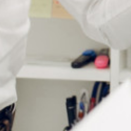
garantissant une sécurité accrue sur la route.
Pour ceux qui cherchent une protection totale,
découvrez nos faces relevables avec
verres polarisés à
effet miroir.
Elles offrent une barrière efficace contre les
reflets et éblouissements, tout en ajoutant une touche
d’élégance au regard.
Les
clips relevables non polarisés
sont également
disponibles pour une protection simple mais efficace
contre les éléments. Adaptés à toutes les situations, ils
constituent une option versatile pour vos clients.
Des solutions optiques dédiées :
confort, protection et style en un
clip !