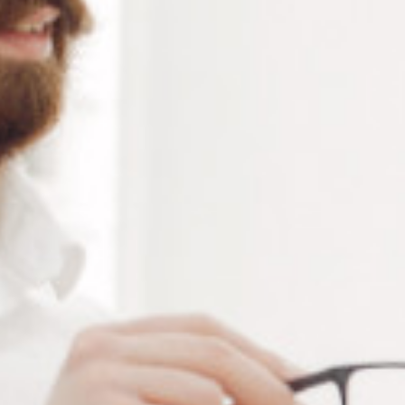
exclusive de clips de lunettes et
faces relevables, conçus pour
offrir une protection oculaire
optimale
Que ce soit pour la conduite, le travail devant les
écrans, ou les activités en plein air, notre gamme de
clips de protection répond à tous vos besoins.
Les
clips solaires polarisés
représentent une solution
idéale contre les UVA et UVB. Grâce à leur capacité à
réduire la réverbération, ils assurent une vision claire et
confortable, même en plein soleil. Parfait pour vos
clients à la recherche d’une protection efficace sans
changer de lunettes.
Le
clip anti-lumière bleue
est indispensable pour qui
passe du temps devant les écrans. Ils limitent