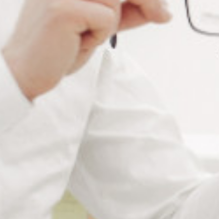
l’exposition nocive et préviennent la fatigue oculaire. Un
atout majeur pour la santé visuelle, ce clip facilite la vie
quotidienne en offrant confort et protection.
Pour une modularité sans égale, optez pour nos
faces
relevables
. Ces dispositifs s’ajustent en un instant,
permettant de passer d’une protection à une autre selon
l’activité. La
face relevable anti-lumière bleue
est
parfaite pour alterner entre travail sur écran et autres
tâches, sans compromettre la protection.
Nos clips de correction relevables pour presbytes
offrent une solution pratique pour la lecture et le travail
de précision. Faciles à utiliser, ils transforment
instantanément n’importe quelle monture en lunettes de
lecture, combinant commodité et fonctionnalité.
Les
faces relevables jaunes
sont idéales pour la
conduite nocturne. Elles améliorent le contraste et la
visibilité dans des conditions de faible luminosité,