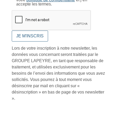
accepte les termes.
Près de 5000
9 commerciaux
4 modes de paiement
références produits
dédiés en France et
Paiement CB
DOM-TOM
sécurisé
Catalogue
Lors de votre inscription à notre newsletter, les
données vous concernant seront traitées par le
GROUPE LAPEYRE, en tant que responsable de
traitement, et utilisées exclusivement pour les
Tutoriels Vidéos
besoins de l’envoi des informations que vous avez
sollicités. Vous pourrez à tout moment vous
désinscrire par mail en cliquant sur «
désinscription » en bas de page de vos newsletter
».
Conseils et astuces