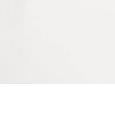
LIME PLATE DOUBLE
LIMES CYLINDRIQUES
TAILLE
À partir de : -
Connectez vous pour voir votre
tarif