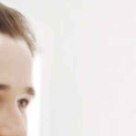
15 résultats affichés
ASSORTIMENT DE 6 LIMES
CARDE À LIME
AIGUILLES GRAIN FIN
Connectez vous pour voir votre
Connectez vous pour voir votre
tarif
tarif