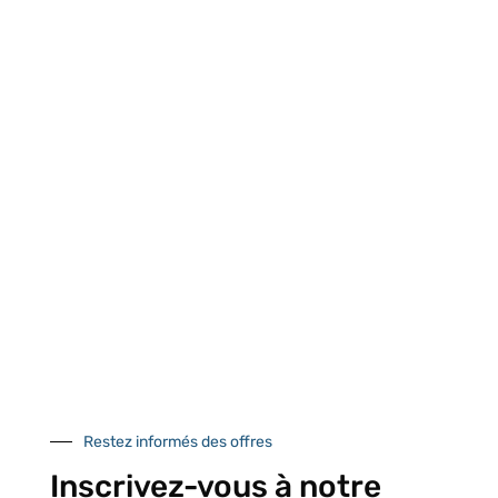
UNE QUESTION ?
Envoyez-nous votre message. Nous vous répondrons dans les
meilleurs délais
Contactez-nous
À VOTRE SERVICE
Lapeyre Groupe s’engage à vous apporter une qualité de
service et de produits optimales
Restez informés des offres
Notre engagement qualité
Inscrivez-vous à notre