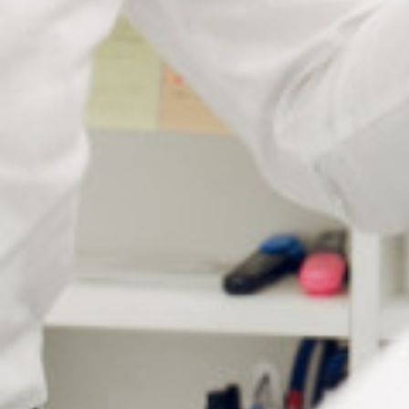
LIME AIGUILLE PLATE
LIME EMERI
RECOURBÉE
À partir de : -
Connectez vous pour voir votre
tarif
Promo !