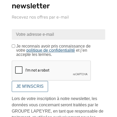
newsletter
Recevez nos offres par e-mail
Retrait gratuit au
Expédition 24/48h
Livraison en France
centre logistique
et à l’international
d’Isneauville
Je reconnais avoir pris connaissance de
votre
politique de confidentialité
et j’en
accepte les termes.
Près de 5000
9 commerciaux
4 modes de paiement
références produits
dédiés en France et
Paiement CB
DOM-TOM
sécurisé
Lors de votre inscription à notre newsletter, les
données vous concernant seront traitées par le
Catalogue
GROUPE LAPEYRE, en tant que responsable de