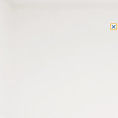
Equipement et outillage
pour les professionnels de l’optique
MON COMPTE
MON PANIER
ACCUEIL
»
OUTILLAGE
» LIMES
OUTILLAGE
LIMES