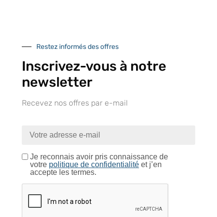
Près de 5000
9 commerciaux
4 modes de paiement
références produits
dédiés en France et
Paiement CB
DOM-TOM
sécurisé
Restez informés des offres
Inscrivez-vous à notre
newsletter
Catalogue
Recevez nos offres par e-mail
Tutoriels Vidéos
Je reconnais avoir pris connaissance de
votre
politique de confidentialité
et j’en
accepte les termes.
Conseils et astuces