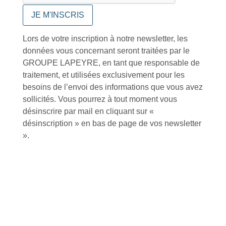
Lors de votre inscription à notre newsletter, les
Foire aux questions
données vous concernant seront traitées par le
GROUPE LAPEYRE, en tant que responsable de
traitement, et utilisées exclusivement pour les
besoins de l’envoi des informations que vous avez
sollicités. Vous pourrez à tout moment vous
Inscription à la newsletter
désinscrire par mail en cliquant sur «
désinscription » en bas de page de vos newsletter
».
J'accepte de recevoir la lettre d'information
Envoyer
Alternative:
Services et Produits
Lapeyre et moi
Catalogue