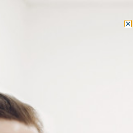
Equipement et outillage
pour les professionnels de l’optique
MON COMPTE
MON PANIER
ACCUEIL
»
OUTILLAGE
» ETAUX
OUTILLAGE
ETAUX