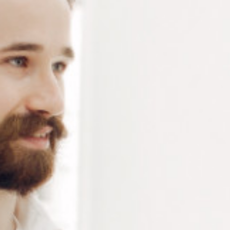
8 résultats affichés
APPUI À CHEVILLE À
APPUI EN CAOUTCHOUC
AGRAFE
Connectez vous pour voir votre
Connectez vous pour voir votre
tarif
tarif