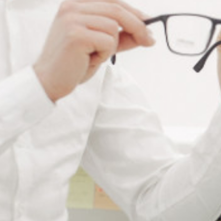
ECRITURE ET
FOURNITURES DE
CORRECTION
BUREAU
(10)
(14)