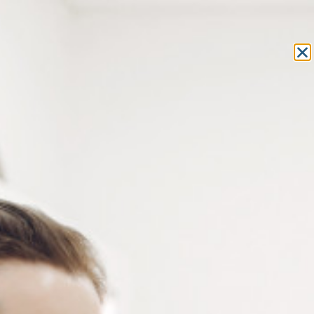
Equipement et outillage
pour les professionnels de l’optique
MON COMPTE
MON PANIER
ACCUEIL
» FRAIS GÉNÉRAUX
FRAIS GÉNÉRAUX