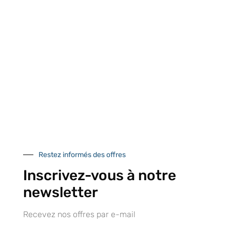
centre logistique
et à l’international
d’Isneauville
Près de 5000
9 commerciaux
4 modes de paiement
références produits
dédiés en France et
Paiement CB
DOM-TOM
sécurisé
Catalogue
Restez informés des offres
Inscrivez-vous à notre
newsletter
Tutoriels Vidéos
Recevez nos offres par e-mail