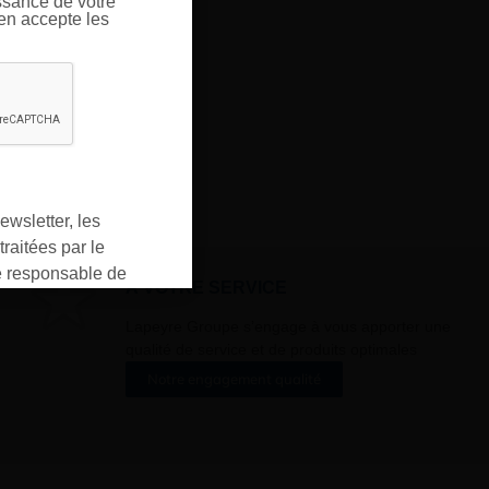
ssance de votre
’en accepte les
ewsletter, les
raitées par le
responsable de
À VOTRE SERVICE
ment pour les
ons que vous avez
Lapeyre Groupe s’engage à vous apporter une
qualité de service et de produits optimales
oment vous
ur « désinscription
Notre engagement qualité
er ».