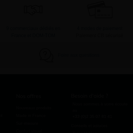
9 commerciaux dédiés en
4 modes de paiement
France et DOM-TOM
Paiement CB sécurisé
Foire aux questions
Besoin d'aide ?
Nos offres
Nous sommes à votre écoute
Nouveaux produits
au
it
Made in France
+33 (0)2 35 07 81 41
Sur-mesure
Conseils et astuces
Confort visuel