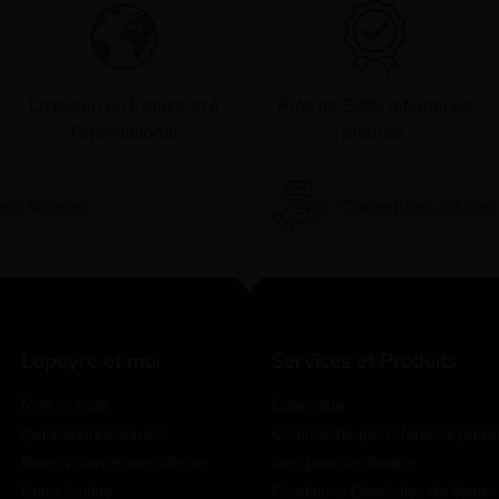
Livraison en France et à
Près de 5000 références
l’international
produits
iels Vidéos
Conseils et astuces
Lapeyre et moi
Services et Produits
Mon compte
Catalogue
Qui sommes-nous ?
Commande par référence produ
Notre vision et nos valeurs
Mes produits favoris
Notre équipe
Conditions Générales de Vente