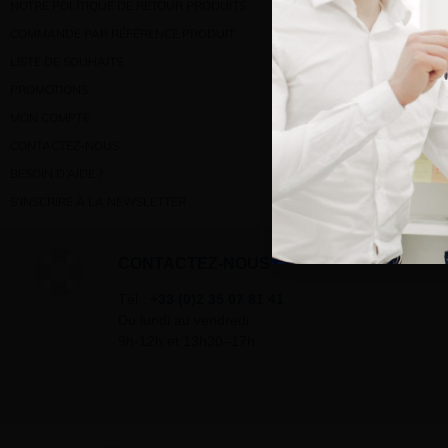
NOTRE POLITIQUE DE RETOUR PRODUITS
COMMANDE PAR RÉFÉRENCE PRODUIT
LISTE DE SOUHAITS
PROMOTIONS
MON COMPTE
CONTACTEZ-NOUS
BESOIN D’AIDE ?
S’INSCRIRE À LA NEWSLETTER
CONTACTEZ-NOUS
Tél :
+33 (0)2 35 07 81 41
Du lundi au vendredi
9h-12h et 13h30–17h