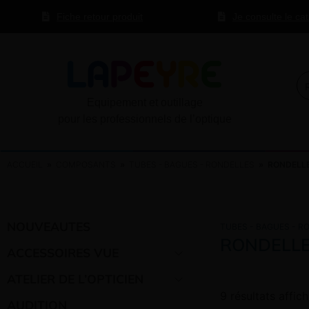
Fiche retour produit
Je consulte le ca
Equipement et outillage
pour les professionnels de l’optique
ACCUEIL
»
COMPOSANTS
»
TUBES - BAGUES - RONDELLES
» RONDELLE
NOUVEAUTES
TUBES - BAGUES - R
RONDELLE
ACCESSOIRES VUE
ATELIER DE L’OPTICIEN
9 résultats affic
AUDITION