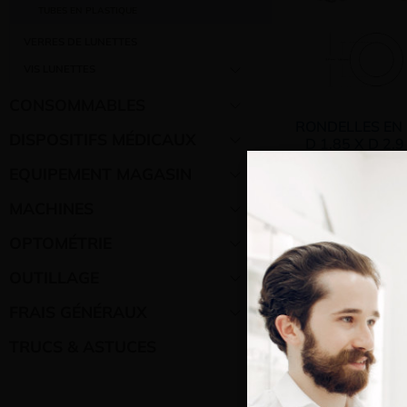
TUBES EN PLASTIQUE
VERRES DE LUNETTES
VIS LUNETTES
CONSOMMABLES
RONDELLES EN
DISPOSITIFS MÉDICAUX
D 1.85 X D 2.
NICKEL / DORÉ 
EQUIPEMENT MAGASIN
À partir de :
MACHINES
OPTOMÉTRIE
OUTILLAGE
FRAIS GÉNÉRAUX
Bienve
TRUCS & ASTUCES
Vous e