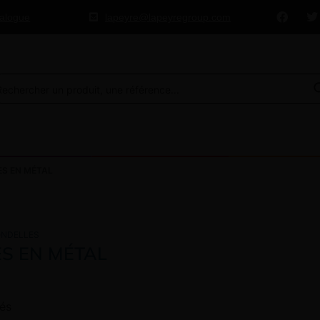
talogue
lapeyre@lapeyregroup.com
S EN MÉTAL
ONDELLES
S EN MÉTAL
hés