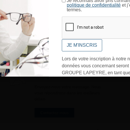
Je reconnais avoir pris connai
politique de confidentialité
et j
termes.
CONFIRMER
Lors de votre inscription à notre n
données vous concernant seront t
GROUPE LAPEYRE, en tant que 
UNE QUESTION ?
traitement, et utilisées exclusive
besoins de l’envoi des informati
Envoyez-nous votre message. Nous
vous répondrons dans les meilleurs
sollicités. Vous pourrez à tout m
délais
désinscrire par mail en cliquant s
» en bas de page de vos newslett
Contactez-nous