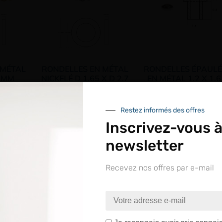
 MÉTAL
RONDELLES EN MÉTAL
RONDELLES ÉPAULÉ
9 MM –
NICKELÉ D 1.65 X D 2.7
EN MÉTAL 1.2 X 1.6
– X100
MM X100
2.5 MM
 -
Connectez vous pour voir
Connectez vous pour vo
Restez informés des offres
votre tarif
votre tarif
Inscrivez-vous à
newsletter
Recevez nos offres par e-mail
nue sur le site LAPEYRE GR
ntrez dans un espace réservé aux professionnels de l’o
Je certifie être un professionnel de l’optique.