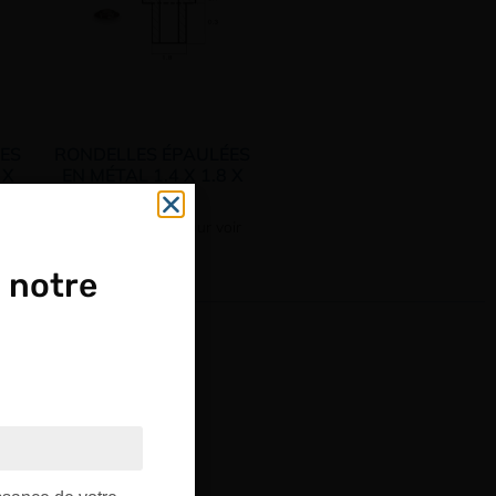
ES
RONDELLES ÉPAULÉES
 X
EN MÉTAL 1.4 X 1.8 X
2.5 MM
ir
Connectez vous pour voir
votre tarif
 notre
OUPE
ptique.