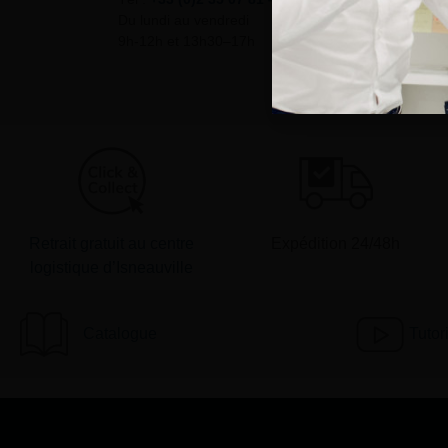
Du lundi au vendredi
9h-12h et 13h30–17h
Retrait gratuit au centre
Expédition 24/48h
logistique d’Isneauville
Catalogue
Tutor