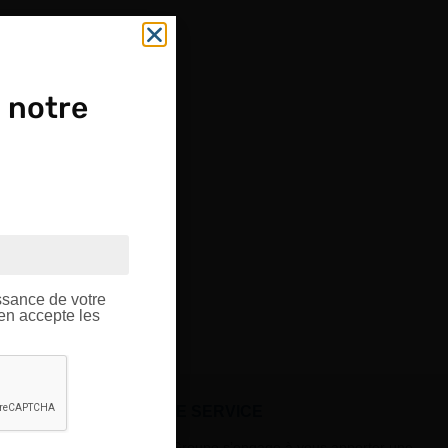
 notre
OUPE
ptique.
ssance de votre
’en accepte les
À VOTRE SERVICE
Lapeyre Groupe s’engage à vous apporter une