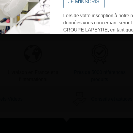
vous répondrons dans les meilleurs
délais
Lors de votre inscription à notre n
données vous concernant seront t
Contactez-nous
GROUPE LAPEYRE, en tant que 
traitement, et utilisées exclusive
besoins de l’envoi des informati
sollicités. Vous pourrez à tout m
désinscrire par mail en cliquant s
» en bas de page de vos newslett
Livraison en France et à
Près de 5000 références
l’international
produits
iels Vidéos
Conseils et astuces