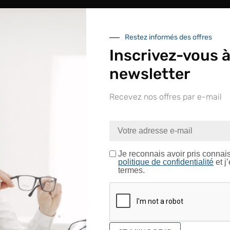
Restez informés des offres
Inscrivez-vous à
newsletter
Recevez nos offres par e-mail
nue sur le site LAPEYRE GR
ntrez dans un espace réservé aux professionnels de l’o
Je certifie être un professionnel de l’optique.
Je reconnais avoir pris connai
politique de confidentialité
et j
termes.
CONFIRMER
UNE QUESTION ?
Envoyez-nous votre message. Nous