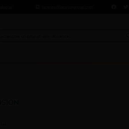
talogue
lapeyre@lapeyregroup.com
ISION
ltat