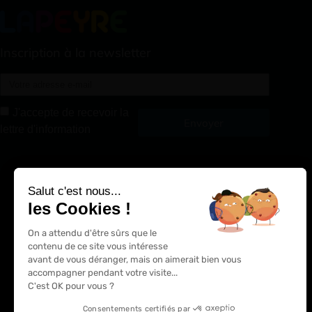
Inscription à la newsletter
J'accepte de recevoir la
Envoyer
lettre d'information
Alternative:
Salut c'est nous...
les Cookies !
On a attendu d'être sûrs que le
contenu de ce site vous intéresse
avant de vous déranger, mais on aimerait bien vous
accompagner pendant votre visite...
C'est OK pour vous ?
Consentements certifiés par