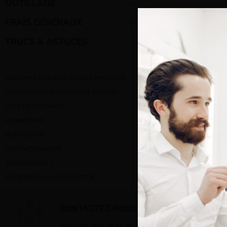
OUTILLAGE
FRAIS GÉNÉRAUX
TRUCS & ASTUCES
NOTRE POLITIQUE DE RETOUR PRODUITS
COMMANDE PAR RÉFÉRENCE PRODUIT
Bienve
LISTE DE SOUHAITS
PROMOTIONS
Vous e
MON COMPTE
CONTACTEZ-NOUS
BESOIN D’AIDE ?
S’INSCRIRE À LA NEWSLETTER
CONTACTEZ-NOUS
Tél :
+33 (0)2 35 07 81 41