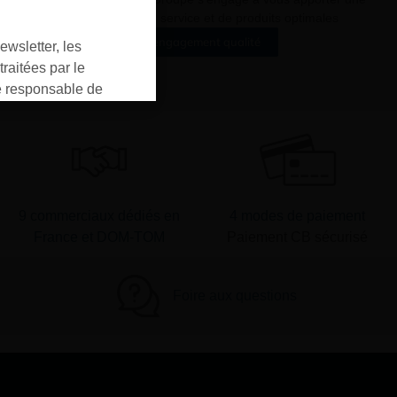
qualité de service et de produits optimales
Notre engagement qualité
ewsletter, les
raitées par le
responsable de
ment pour les
ons que vous avez
oment vous
ur « désinscription
er ».
9 commerciaux dédiés en
4 modes de paiement
France et DOM-TOM
Paiement CB sécurisé
Foire aux questions