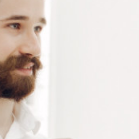
Essilor – Poids 12 kgs
Connectez-vous
ou
créez un compte
pour voir le
prix de ce produit.
Notre demande d’ouverture de votre compte ne comporte aucun
engagement de votre part et ne vous oblige à rien. Elle est
destinée uniquement à permettre de mieux vous informer sur les
conditions commerciales applicables.
Les données à caractère personnel que nous collectons sont
régis par notre
politique de confidentialité.
Alternative:
Ajouter au panier
RÉFÉRENCE :
RE002