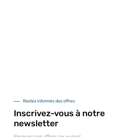
Retrait gratuit au
Expédition 24/48h
Livraison en France
centre logistique
et à l’international
d’Isneauville
Près de 5000
9 commerciaux
4 modes de paiement
références produits
dédiés en France et
Paiement CB
DOM-TOM
sécurisé
Catalogue
Restez informés des offres
Inscrivez-vous à notre
newsletter
Tutoriels Vidéos
Recevez nos offres par e-mail