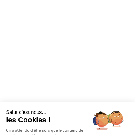
Sur-mesure
Tutos Vidéos
Confort visuel
Foire aux questions
Assortiments
Nous contacter
Promotions
Destockage
Exclusivité WEB
Restons connectés
Salut c'est nous...
Mentions légales
Politique de confidentialité
Plan du site
les Cookies !
On a attendu d'être sûrs que le contenu de
© Lapeyre 2022 Tous droits réservés