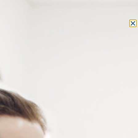
Equipement et outillage
pour les professionnels de l’optique
MON COMPTE
MON PANIER
ACCUEIL
»
MACHINES
»
APPAREILS POUR L'OPTOMÉTRIE
» BRAS DE
RÉFRACTEUR
BRAS DE RÉFRACTEUR
Rotation du bras de réfracteur à 180° – Compatible