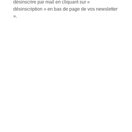
désinscrire par mail en cliquant sur «
J'accepte de recevoir la lettre d'information
désinscription » en bas de page de vos newsletter
».
Envoyer
Alternative:
Services et Produits
Lapeyre et moi
Catalogue
Commande par référence produit
Mon compte
Mes produits favoris
Qui sommes-nous ?
Conditions Générales de Vente
Notre vision et nos valeurs
Modalités de paiement
Notre équipe
Politique de retour produits
L'outillage by Lapeyre
Livraison
Notre engagement qualité
Click and Collect
Actualités
Nous rejoindre
Besoin d'aide ?
Nos offres
Nous sommes à votre écoute au
Nouveaux produits
+33 (0)2 35 07 81 41
Made in France
Conseils et astuces