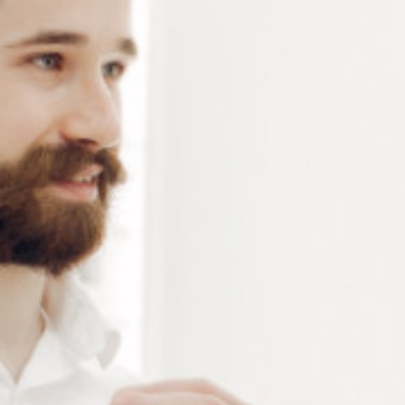
Aiguille d’application pour colle UV Cyberbond U3150
– vendu par lot de 10 pièces
Connectez-vous
ou
créez un compte
pour voir le
prix de ce produit.
Notre demande d’ouverture de votre compte ne comporte aucun
engagement de votre part et ne vous oblige à rien. Elle est
destinée uniquement à permettre de mieux vous informer sur les
conditions commerciales applicables.
Les données à caractère personnel que nous collectons sont
régis par notre
politique de confidentialité.
Alternative:
Ajouter au panier
RÉFÉRENCE :
AG300