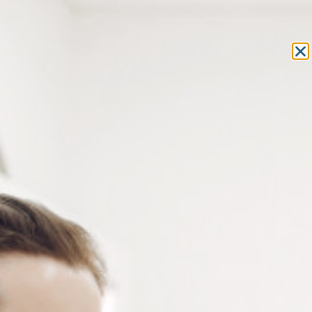
Equipement et outillage
pour les professionnels de l’optique
MON COMPTE
MON PANIER
ACCUEIL
»
CONSOMMABLES
»
COLLE
» AIGUILLE D’APPLICATION DE
COLLE
AIGUILLE D’APPLICATION DE
COLLE