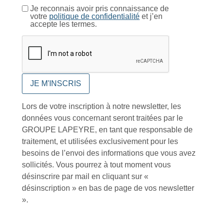
Je reconnais avoir pris connaissance de
votre
politique de confidentialité
et j’en
accepte les termes.
Foire aux questions
Lors de votre inscription à notre newsletter, les
données vous concernant seront traitées par le
Inscription à la newsletter
GROUPE LAPEYRE, en tant que responsable de
traitement, et utilisées exclusivement pour les
besoins de l’envoi des informations que vous avez
sollicités. Vous pourrez à tout moment vous
J'accepte de recevoir la lettre d'information
désinscrire par mail en cliquant sur «
Envoyer
désinscription » en bas de page de vos newsletter
».
Alternative:
Services et Produits