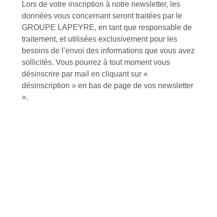
Lors de votre inscription à notre newsletter, les
Lapeyre Groupe s’engage à vous apporter une qualité de
données vous concernant seront traitées par le
service et de produits optimales
GROUPE LAPEYRE, en tant que responsable de
Notre engagement qualité
traitement, et utilisées exclusivement pour les
besoins de l’envoi des informations que vous avez
sollicités. Vous pourrez à tout moment vous
désinscrire par mail en cliquant sur «
désinscription » en bas de page de vos newsletter
».
Retrait gratuit au
Expédition 24/48h
Livraison en France
centre logistique
et à l’international
d’Isneauville
Près de 5000
9 commerciaux
4 modes de paiement
références produits
dédiés en France et
Paiement CB
DOM-TOM
sécurisé