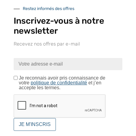
Du lundi au vendredi
Restez informés des offres
9h-12h et 13h30–17h
Inscrivez-vous à notre
newsletter
Recevez nos offres par e-mail
UNE QUESTION ?
Envoyez-nous votre message. Nous vous répondrons dans les
meilleurs délais
Je reconnais avoir pris connaissance de
votre
politique de confidentialité
et j’en
accepte les termes.
Contactez-nous
À VOTRE SERVICE