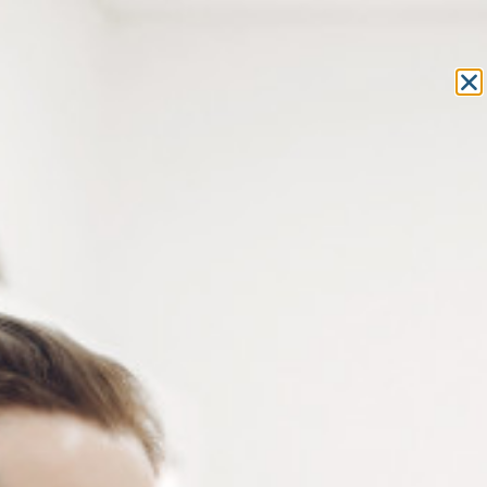
Equipement et outillage
pour les professionnels de l’optique
MON COMPTE
MON PANIER
ACCUEIL
»
OUTILLAGE
»
LIMES
» LIME MI-RONDE POUR PLASTIQUE
LIME MI-RONDE POUR
PLASTIQUE