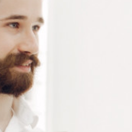
Lime mi-ronde pour plastique – dimensions de la lime
115 x 14 x 4.5 mm – 1 pièce
Connectez-vous
ou
créez un compte
pour voir le
prix de ce produit.
Notre demande d’ouverture de votre compte ne comporte aucun
engagement de votre part et ne vous oblige à rien. Elle est
destinée uniquement à permettre de mieux vous informer sur les
conditions commerciales applicables.
Les données à caractère personnel que nous collectons sont
régis par notre
politique de confidentialité.
Alternative:
Ajouter au panier
RÉFÉRENCE :
LI165