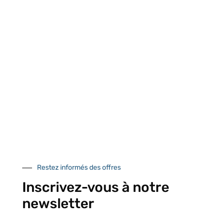
Retrait gratuit au
Expédition 24/48h
Livraison en France
centre logistique
et à l’international
d’Isneauville
Près de 5000
9 commerciaux
4 modes de paiement
références produits
dédiés en France et
Paiement CB
DOM-TOM
sécurisé
Catalogue
Restez informés des offres
Inscrivez-vous à notre
newsletter
Tutoriels Vidéos