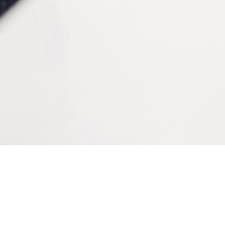
CONTACTEZ-NOUS
Tél :
+33 (0)2 35 07 81 41
Du lundi au vendredi
9h-12h et 13h30–17h
Bienvenue sur le site
LAPEYRE GROUPE