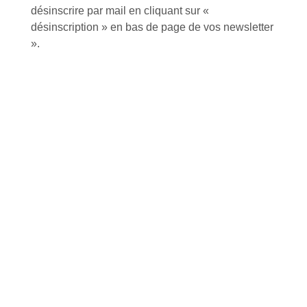
désinscrire par mail en cliquant sur «
J'accepte de recevoir la lettre d'information
désinscription » en bas de page de vos newsletter
».
Envoyer
Alternative:
Services et Produits
Lapeyre et moi
Catalogue
Commande par référence produit
Mon compte
Mes produits favoris
Qui sommes-nous ?
Conditions Générales de Vente
Notre vision et nos valeurs
Modalités de paiement
Notre équipe
Politique de retour produits
L'outillage by Lapeyre
Livraison
Notre engagement qualité
Click and Collect
Actualités
Nous rejoindre
Besoin d'aide ?
Nos offres
Nous sommes à votre écoute au
Nouveaux produits
+33 (0)2 35 07 81 41
Made in France