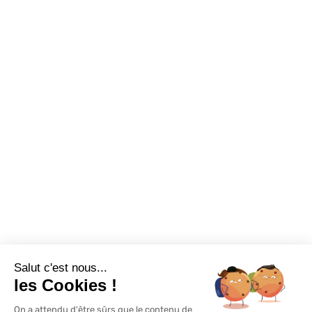
Conseils et astuces
Sur-mesure
Tutos Vidéos
Confort visuel
Foire aux questions
Assortiments
Nous contacter
Promotions
Destockage
Exclusivité WEB
Restons connectés
Salut c'est nous...
Mentions légales
Politique de confidentialité
Plan du site
les Cookies !
On a attendu d'être sûrs que le contenu de