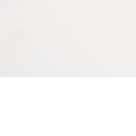
DISQUE DE POLISSAGE
DISQUES À POLIR EN
EN TOILE
FEUTRE DUR Ø76 MM ET
Ø102 MM
Connectez vous pour voir
À partir de : -
votre tarif
Bienvenue sur le site
LAPEYRE GROUPE