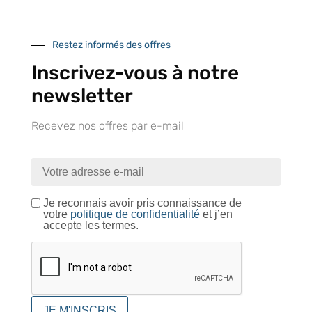
Contactez-nous
Restez informés des offres
Inscrivez-vous à notre
newsletter
Recevez nos offres par e-mail
À VOTRE SERVICE
Lapeyre Groupe s’engage à vous apporter une qualité de
service et de produits optimales
Notre engagement qualité
Je reconnais avoir pris connaissance de
votre
politique de confidentialité
et j’en
accepte les termes.
Retrait gratuit au
Expédition 24/48h
Livraison en France
centre logistique
et à l’international