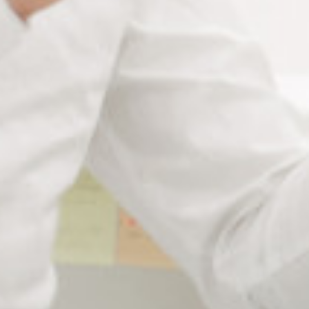
Description du touret à
polir LUX I
Touret à polir professionnel principalement utilisé pour les
opérations de nettoyage et de polissage.
Polisseuse à
double arbre
avec une vitesse de rotation
de 2800 tr/min.
Les queues de cochons permettent de recevoir tous les
accessoires de polissage compatibles avec l’appareil
(roulettes à chiffon, brosses….).
En cas d’utilisation de
brosses circulaires sans insert fileté, il est recommandé
de monter le mandrin avec l’écrou de blocage sur le côté