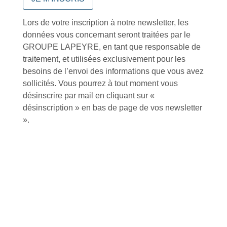
d’Isneauville
Lors de votre inscription à notre newsletter, les
données vous concernant seront traitées par le
GROUPE LAPEYRE, en tant que responsable de
traitement, et utilisées exclusivement pour les
Près de 5000
9 commerciaux
4 modes de paiement
besoins de l’envoi des informations que vous avez
références produits
dédiés en France et
Paiement CB
DOM-TOM
sécurisé
sollicités. Vous pourrez à tout moment vous
désinscrire par mail en cliquant sur «
désinscription » en bas de page de vos newsletter
».
Catalogue
Tutoriels Vidéos