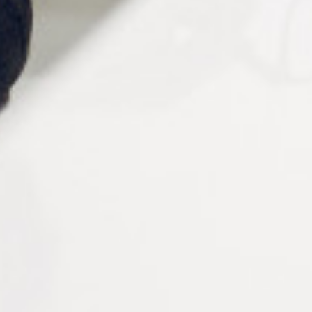
PÂTES À POLIR DIALUX
PÂTE À POLIR
UNIVERSELLE – TUBE DE
À partir de : -
75 ML
Connectez vous pour voir
votre tarif