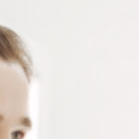
ACCESSOIRES
Touret à polir LUX I – 1 vitesse 2800 tr/min – livré
avec 2 porte-brosses et 1 porte-meule – livré sans
carter
Connectez-vous
ou
créez un compte
pour voir le
prix de ce produit.
Notre demande d’ouverture de votre compte ne comporte aucun
engagement de votre part et ne vous oblige à rien. Elle est
destinée uniquement à permettre de mieux vous informer sur les
conditions commerciales applicables.
Les données à caractère personnel que nous collectons sont
régis par notre
politique de confidentialité.
Modèle