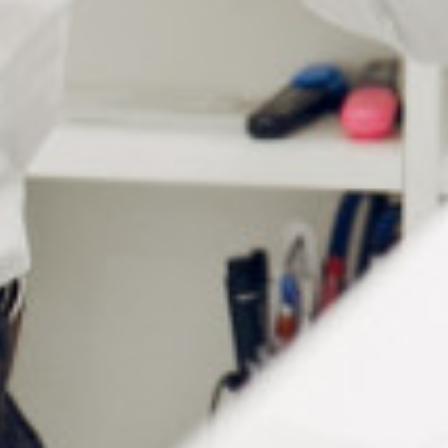
droit.
Le touret à polir est livré avec :
l’appareil
2 broches droite et gauche
1 porte-meule
Les accessoires de polissage
complémentaires