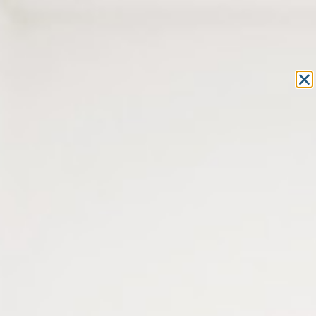
Equipement et outillage
pour les professionnels de l’optique
MON COMPTE
MON PANIER
ACCUEIL
»
MACHINES
»
TOURET À POLIR
» TOURET À POLIR LUX1 – 1
VITESSE 2 800 T/MIN + ACCESSOIRES
TOURET À POLIR LUX1 – 1
VITESSE 2 800 T/MIN +