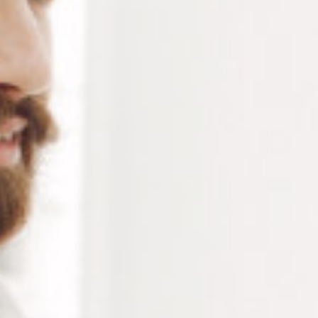
Alternative:
Ajouter au panier
RÉFÉRENCE :
--
Ajouter à ma liste de souhaits
LES PLUS
300 Watts
Cônes filetés fournis
2 portes brosses