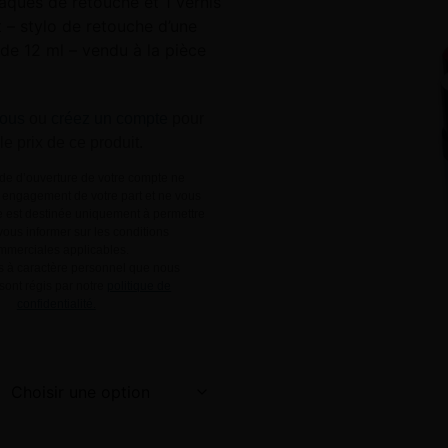
laques de retouche et 1 vernis
 – stylo de retouche d’une
de 12 ml – vendu à la pièce
ous
ou
créez un compte
pour
 le prix de ce produit.
e d’ouverture de votre compte ne
engagement de votre part et ne vous
le est destinée uniquement à permettre
ous informer sur les conditions
mmerciales applicables.
 à caractère personnel que nous
 sont régis par notre
politique de
confidentialité.