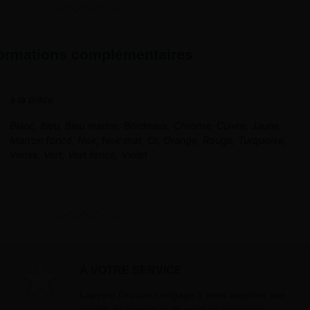
formations complémentaires
à la pièce
Blanc, Bleu, Bleu marine, Bordeaux, Chrome, Cuivre, Jaune,
Marron foncé, Noir, Noir mat, Or, Orange, Rouge, Turquoise,
Vernis, Vert, Vert foncé, Violet
À VOTRE SERVICE
Lapeyre Groupe s’engage à vous apporter une
qualité de service et de produits optimales