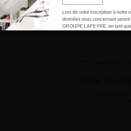
Lors de votre inscription à notre n
données vous concernant seront t
GROUPE LAPEYRE, en tant que 
traitement, et utilisées exclusive
besoins de l’envoi des informati
sollicités. Vous pourrez à tout m
Le stylo de retouche est
désinscrire par mail en cliquant s
un
assortiment de stylos
» en bas de page de vos newslett
foncé, havane, blanc, ver
Mode d'empl
Nettoyer la surface 
Appliquer la peintu
Laisser sécher une
Si nécessaire, app