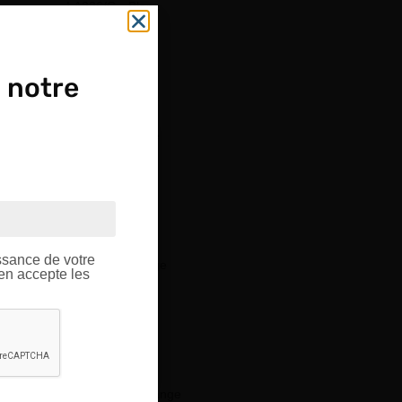
LA226/G - Blanc
LA226/H - Vert
 notre
LA226/J - Jaune
OUPE
LA226/K - Bleu
ptique.
ssance de votre
LA226/M - Rouge
’en accepte les
LA226/O - Or
LA226/OG - Orange