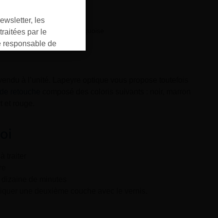
ewsletter, les
LA226/TU - Turquoise
raitées par le
responsable de
ment pour les
ons que vous avez
oment vous
 vendu à l’unité. Lapeyre optique vous propose toutefois
ur « désinscription
 de retouche
composé des coloris suivants : noir, marron
er ».
t et rouge.
oi
à traiter
re
 dizaine de minutes
liquer une deuxième couche avec le vernis.