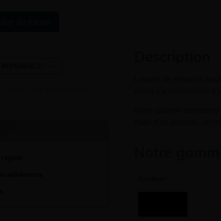
Alternative:
uter au panier
Description
RÉFÉRENCE :
--
Laques de retouche haut
er à ma liste de souhaits
métal. La contenance d’u
Notre gamme comprend 15 
muni d’un pinceau, accol
Notre gamme
 rapide
te adhérence
Couleur
is