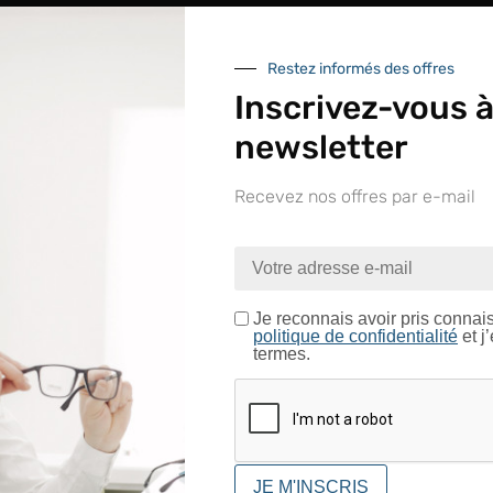
Restez informés des offres
Inscrivez-vous à
newsletter
Recevez nos offres par e-mail
nue sur le site LAPEYRE GR
ntrez dans un espace réservé aux professionnels de l’o
Je certifie être un professionnel de l’optique.
Je reconnais avoir pris connai
politique de confidentialité
et j
termes.
CONFIRMER