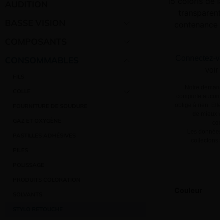
15 coloris de 
AUDITION
transparent
BASSE VISION
contenance 
COMPOSANTS
Connectez-v
CONSOMMABLES
voir
FILS
Notre demand
COLLE
comporte aucun 
oblige à rien. El
FOURNITURE DE SOUDURE
de mieux v
GAZ ET OXYGÈNE
co
Les données
PASTILLES ADHÉSIVES
collectons
PILES
POLISSAGE
PRODUITS COLORATION
Couleur
SOLVANTS
STYLO RETOUCHE