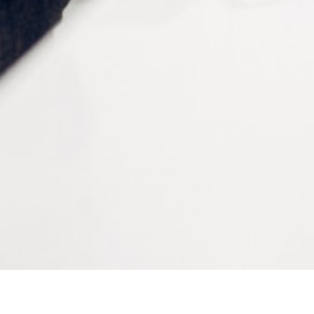
Support
Mousse PE à cellules fermées 0,8 mm
Protection
Papier Glassine imprimé
Durée de conservation
12 mois dans les cartons d'origine à 21°C et sous 50%
d'humidité relative
CONTACTEZ-NOUS