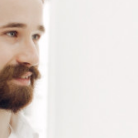
Pad STEP ellipse Ø 17 mm – tampon de blocage pour
traitement hydrophobe – Pastille adhésive compatible
Nidek – vendu par boite de 1000 pièces
Connectez-vous
ou
créez un compte
pour voir le
prix de ce produit.
Notre demande d’ouverture de votre compte ne comporte aucun
engagement de votre part et ne vous oblige à rien. Elle est
destinée uniquement à permettre de mieux vous informer sur les
conditions commerciales applicables.
Les données à caractère personnel que nous collectons sont
régis par notre
politique de confidentialité.
Alternative:
Ajouter au panier