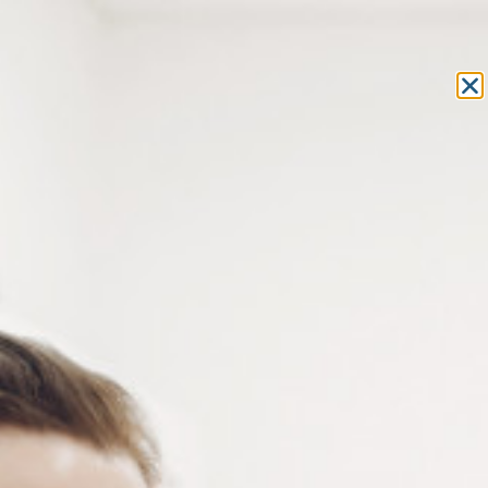
Equipement et outillage
pour les professionnels de l’optique
MON COMPTE
MON PANIER
ACCUEIL
»
CONSOMMABLES
»
PASTILLES ADHÉSIVES
»
PASTILLES
POUR TRAITEMENT HYDROPHOBE
» PAD STEP ELLIPSE Ø17MM NIDEK
PAD STEP ELLIPSE Ø17MM
NIDEK