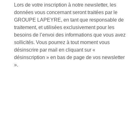
Lors de votre inscription à notre newsletter, les
données vous concernant seront traitées par le
GROUPE LAPEYRE, en tant que responsable de
traitement, et utilisées exclusivement pour les
besoins de l’envoi des informations que vous avez
Inscription à la newsletter
sollicités. Vous pourrez à tout moment vous
désinscrire par mail en cliquant sur «
désinscription » en bas de page de vos newsletter
».
J'accepte de recevoir la lettre d'information
Envoyer
Alternative:
Services et Produits
Lapeyre et moi
Catalogue
Commande par référence produit
Mon compte
Mes produits favoris
Qui sommes-nous ?
Conditions Générales de Vente
Notre vision et nos valeurs