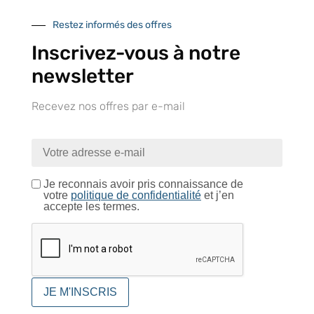
Restez informés des offres
Inscrivez-vous à notre
Catalogue
newsletter
Recevez nos offres par e-mail
Tutoriels Vidéos
Je reconnais avoir pris connaissance de
votre
politique de confidentialité
et j’en
accepte les termes.
Conseils et astuces
Foire aux questions