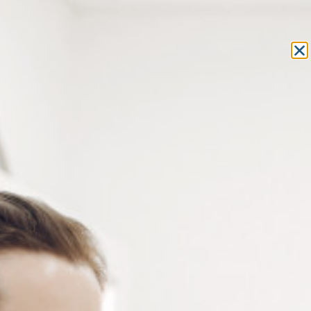
Equipement et outillage
pour les professionnels de l’optique
MON COMPTE
MON PANIER
ACCUEIL
» PRODUITS IDENTIFIÉS “PAD TRAITEMENT HYDROPHOBE”
PAD TRAITEMENT HYDROPHOBE
5 résultats affichés