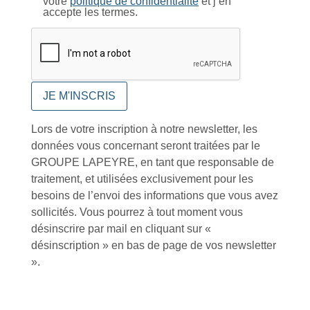
votre
politique de confidentialité
et j’en
accepte les termes.
Foire aux questions
Lors de votre inscription à notre newsletter, les
données vous concernant seront traitées par le
Inscription à la newsletter
GROUPE LAPEYRE, en tant que responsable de
traitement, et utilisées exclusivement pour les
besoins de l’envoi des informations que vous avez
J'accepte de recevoir la lettre d'information
sollicités. Vous pourrez à tout moment vous
désinscrire par mail en cliquant sur «
Envoyer
désinscription » en bas de page de vos newsletter
Alternative:
».
Services et Produits
Lapeyre et moi
Catalogue