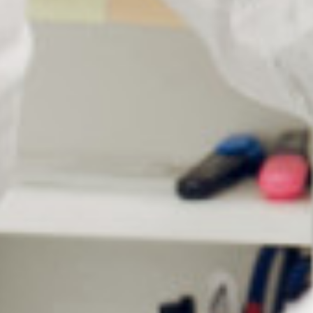
PAD HYDROEDGE RONDE
PAD HYDROEDGE RONDE
Ø22MM
Ø24MM
Connectez vous pour voir votre
Connectez vous pour voir votre
tarif
tarif