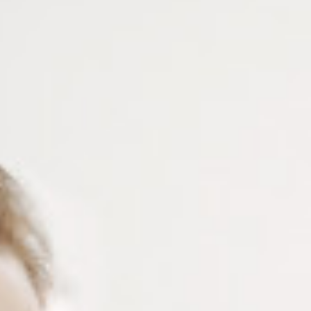
3M™ LEAP™ III 1692M –
3M™ LEAP™ III 1695M –
PAD RONDE 26 MM
PAD RONDE 24 MM
Connectez vous pour voir votre
Connectez vous pour voir votre
tarif
tarif