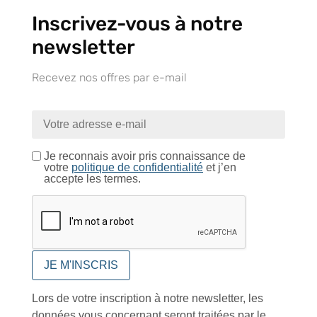
Inscrivez-vous à notre
newsletter
CONTACTEZ-NOUS
Tél :
+33 (0)2 35 07 81 41
Recevez nos offres par e-mail
Du lundi au vendredi
9h-12h et 13h30–17h
Je reconnais avoir pris connaissance de
votre
politique de confidentialité
et j’en
accepte les termes.
UNE QUESTION ?
Envoyez-nous votre message. Nous vous répondrons dans les
meilleurs délais
Contactez-nous
Lors de votre inscription à notre newsletter, les
données vous concernant seront traitées par le