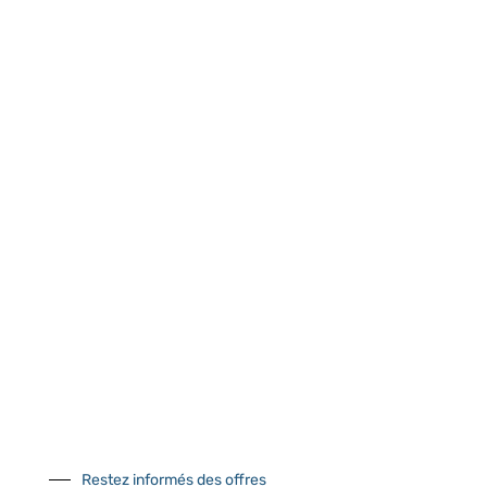
PAD STEP RONDE Ø22MM
PAD STEP RONDE Ø24MM
Connectez vous pour voir votre
Connectez vous pour voir votre
tarif
tarif
Restez informés des offres