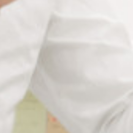
PAD HYDROEDGE OVALE
PAD HYDROEDGE RONDE
Ø18MM
Ø18MM SMALL ROUND
Connectez vous pour voir votre
Connectez vous pour voir votre
tarif
tarif