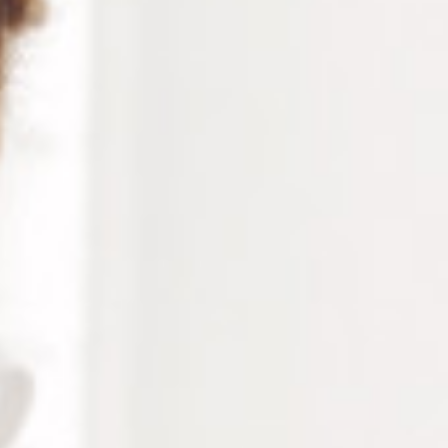
LEAP™ III 1712NR – PAD
PAD BLUEDGE RONDE
ELLIPSE NIDEK
Ø18MM SMALL ROUND
Connectez vous pour voir votre
Connectez vous pour voir votre
tarif
tarif