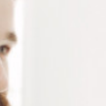
LEAP™ III 1693M – PAD
LEAP™ III 1696M – PAD
RONDE 18 MM
OVALE 18 MM
Connectez vous pour voir votre
Connectez vous pour voir votre
tarif
tarif