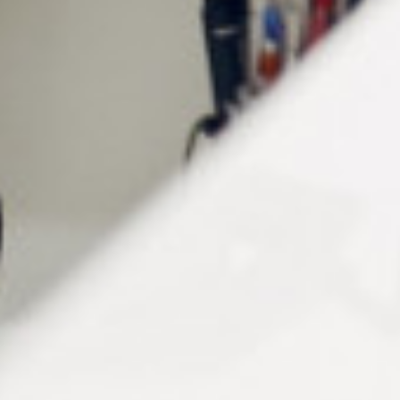
PAD HYDROEDGE RONDE
PAD OVALE Ø14MM
Ø26MM
Connectez vous pour voir votre
Connectez vous pour voir votre
tarif
tarif