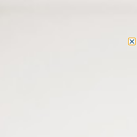
Equipement et outillage
pour les professionnels de l’optique
MON COMPTE
MON PANIER
ACCUEIL
» PRODUITS IDENTIFIÉS “PASTILLES AUTOCOLLANTES”
PASTILLES AUTOCOLLANTES
28 résultats affichés