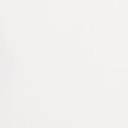
PAD Ø22MM – PASTILLES
PAD REDEDGE ELLIPSE
ADHÉSIVES RONDES
Ø17MM NIDEK
Connectez vous pour voir votre
Connectez vous pour voir votre
tarif
tarif
PAD REDEDGE OVALE
PAD REDEDGE OVALE