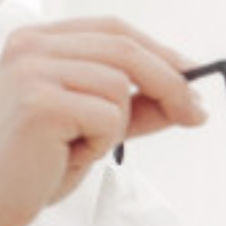
PAD HYDROEDGE ELLIPSE
PAD HYDROEDGE OVALE
Ø17MM NIDEK
Ø14MM XS SMALL
Connectez vous pour voir votre
Connectez vous pour voir votre
tarif
tarif