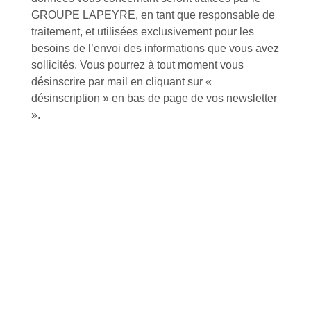
GROUPE LAPEYRE, en tant que responsable de
traitement, et utilisées exclusivement pour les
besoins de l’envoi des informations que vous avez
À VOTRE SERVICE
sollicités. Vous pourrez à tout moment vous
désinscrire par mail en cliquant sur «
Lapeyre Groupe s’engage à vous apporter une qualité de
désinscription » en bas de page de vos newsletter
service et de produits optimales
».
Notre engagement qualité
Retrait gratuit au
Expédition 24/48h
Livraison en France
centre logistique
et à l’international
d’Isneauville