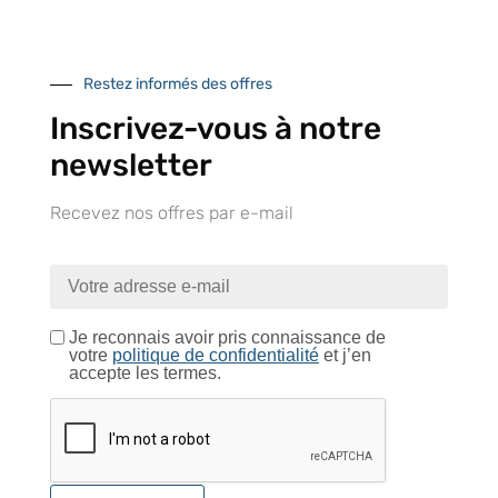
centre logistique
et à l’international
d’Isneauville
Restez informés des offres
Inscrivez-vous à notre
newsletter
Près de 5000
9 commerciaux
4 modes de paiement
références produits
dédiés en France et
Paiement CB
DOM-TOM
sécurisé
Recevez nos offres par e-mail
Catalogue
Je reconnais avoir pris connaissance de
votre
politique de confidentialité
et j’en
accepte les termes.
Tutoriels Vidéos