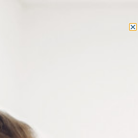
Equipement et outillage
pour les professionnels de l’optique
MON COMPTE
MON PANIER
ACCUEIL
»
ACCESSOIRES POUR LA VUE
»
LUNETTES ET
SURLUNETTES
»
LUNETTES LOUPES
» LUNETTE LOUPE RONDE
ÉCAILLE
LUNETTE LOUPE RONDE
ÉCAILLE