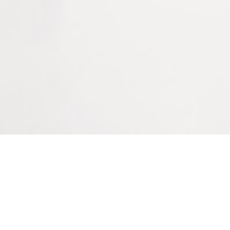
Branches
Flexibles avec mécanisme à ressort.
Largeur de la monture
130 mm
Largeur d'un verre
45 mm
Largeur du pont
12 mm
Longueur d'une branche
142 mm
Conditionnement
Bienvenue sur le site
1 pièce
LAPEYRE GROUPE