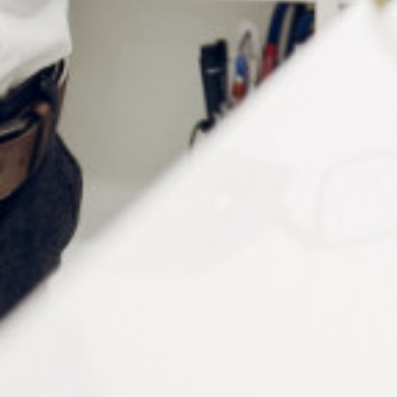
Informations complémentaires
Matière
Polycarbonate
Forme
Ronde
Couleur
Ecaille
Verres
Asphériques, fins et incassables
Traitement
antirayures et anti-reflets
Dioptries
+1.50, +2.00, +2.50, +3.00, +3.50