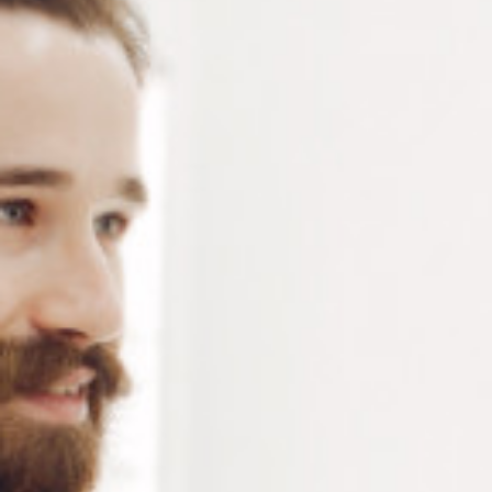
Lunette loupe ronde écaille – Lunette de lecture avec
monture en polycarbonate – Branches flexibles –
Verres déclinés en 5 dioptries allant du +1.50 au +3.50
– vendu à l’unité
Connectez-vous
ou
créez un compte
pour voir le
prix de ce produit.
Notre demande d’ouverture de votre compte ne comporte aucun
engagement de votre part et ne vous oblige à rien. Elle est
destinée uniquement à permettre de mieux vous informer sur les
conditions commerciales applicables.
Les données à caractère personnel que nous collectons sont
régis par notre
politique de confidentialité.
Dioptries