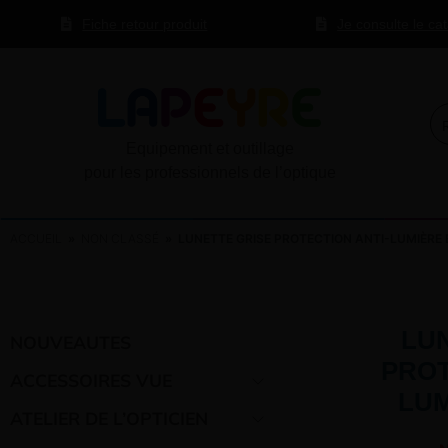
Fiche retour produit
Je consulte le ca
Equipement et outillage
pour les professionnels de l’optique
ACCUEIL
»
NON CLASSÉ
» LUNETTE GRISE PROTECTION ANTI-LUMIÈRE 
LU
NOUVEAUTES
PROT
ACCESSOIRES VUE
LUM
ATELIER DE L’OPTICIEN