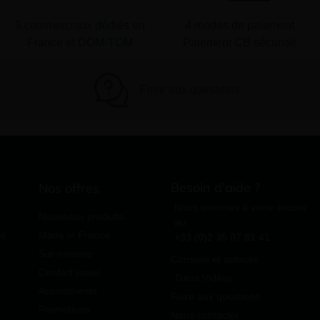
9 commerciaux dédiés en
4 modes de paiement
France et DOM-TOM
Paiement CB sécurisé
Foire aux questions
Besoin d'aide ?
Nos offres
Nous sommes à votre écoute
Nouveaux produits
au
it
Made in France
+33 (0)2 35 07 81 41
Sur-mesure
Conseils et astuces
Confort visuel
Tutos Vidéos
Assortiments
Foire aux questions
Promotions
Nous contacter