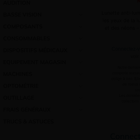
N
AUDITION
Lunette anti-lum
BASSE VISION
les yeux de la 
COMPOSANTS
et des néons –
CONSOMMABLES
Connectez-v
DISPOSITIFS MÉDICAUX
voir
EQUIPEMENT MAGASIN
Notre demand
MACHINES
comporte aucun 
oblige à rien. El
OPTOMÉTRIE
de mieux v
co
Les données
OUTILLAGE
collectons
FRAIS GÉNÉRAUX
TRUCS & ASTUCES
Connect