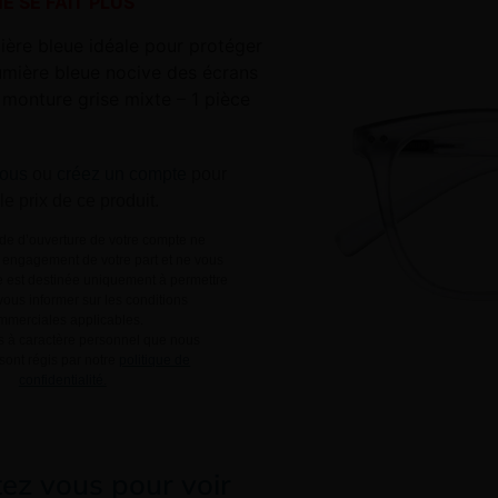
E SE FAIT PLUS
ière bleue idéale pour protéger
lumière bleue nocive des écrans
 monture grise mixte – 1 pièce
ous
ou
créez un compte
pour
 le prix de ce produit.
e d’ouverture de votre compte ne
engagement de votre part et ne vous
le est destinée uniquement à permettre
ous informer sur les conditions
mmerciales applicables.
 à caractère personnel que nous
 sont régis par notre
politique de
confidentialité.
ez vous pour voir