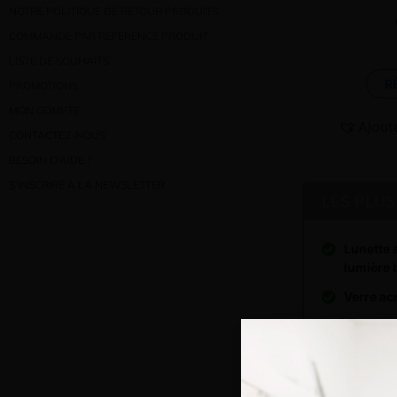
NOTRE POLITIQUE DE RETOUR PRODUITS
COMMANDE PAR RÉFÉRENCE PRODUIT
LISTE DE SOUHAITS
R
PROMOTIONS
MON COMPTE
Ajout
CONTACTEZ-NOUS
BESOIN D’AIDE ?
S’INSCRIRE À LA NEWSLETTER
LES PLUS
Lunette a
lumière 
Verre ac