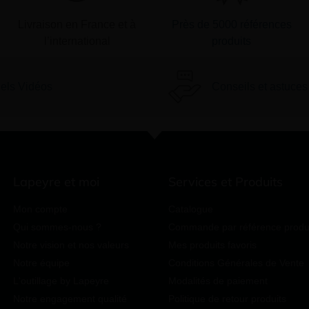
Livraison en France et à
Près de 5000 références
l’international
produits
iels Vidéos
Conseils et astuces
Lapeyre et moi
Services et Produits
Mon compte
Catalogue
Qui sommes-nous ?
Commande par référence produ
Notre vision et nos valeurs
Mes produits favoris
Notre équipe
Conditions Générales de Vente
L'outillage by Lapeyre
Modalités de paiement
Notre engagement qualité
Politique de retour produits