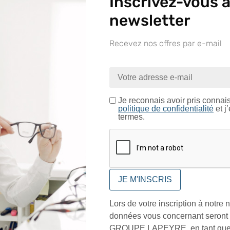
Inscrivez-vous à
Longueur des branches
newsletter
Largeur du pont
Recevez nos offres par e-mail
nue sur le site LAPEYRE GR
Conditionnement
ntrez dans un espace réservé aux professionnels de l’o
Je certifie être un professionnel de l’optique.
Je reconnais avoir pris connai
politique de confidentialité
et j
termes.
CONFIRMER
Vo
Lors de votre inscription à notre n
données vous concernant seront t
FACE
LUNETTE
RELEVA
GROUPE LAPEYRE, en tant que 