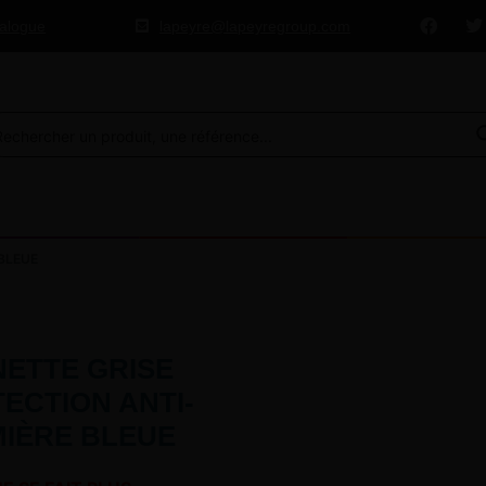
talogue
lapeyre@lapeyregroup.com
BLEUE
NETTE GRISE
ECTION ANTI-
IÈRE BLEUE