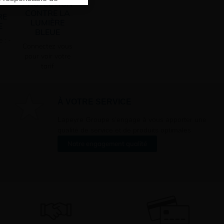
PROTECTION
-
ment pour les
CONTRE LA
RE
LUMIÈRE
ons que vous avez
E
BLEUE
oment vous
 : -
Connectez vous
ur « désinscription
pour voir votre
er ».
tarif
À VOTRE SERVICE
Lapeyre Groupe s’engage à vous apporter une
qualité de service et de produits optimales
Notre engagement qualité