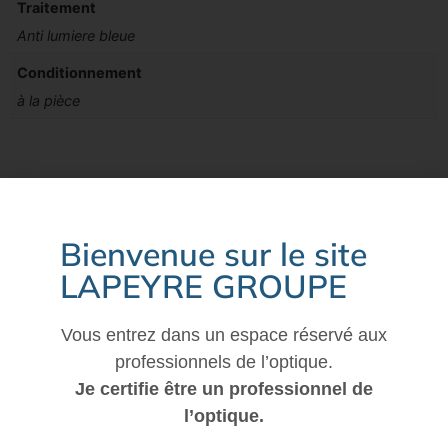
Traitement
Anti lumiere bleue
Conditionnement
à la pièce
Bienvenue sur le site
Vous aimerez peut-être aussi…
LAPEYRE GROUPE
Vous entrez dans un espace réservé aux
professionnels de l’optique.
Je certifie être un professionnel de
l’optique.