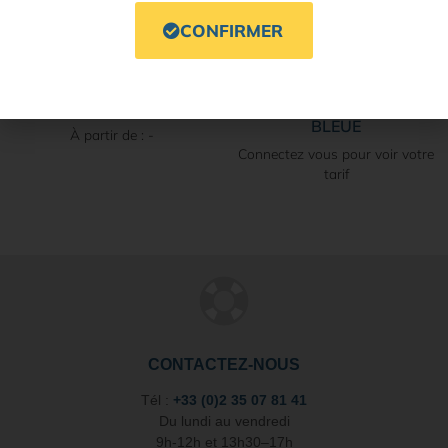
CONFIRMER
FACE RELEVABLE ANTI-
CLIP DE PROTECTION
LUMIÈRE BLEUE
CONTRE LA LUMIÈRE
BLEUE
À partir de : -
Connectez vous pour voir votre
tarif
CONTACTEZ-NOUS
Tél :
+33 (0)2 35 07 81 41
Du lundi au vendredi
9h-12h et 13h30–17h