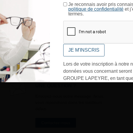
Je certifie être un professionnel de l’optique.
Je reconnais avoir pris connai
politique de confidentialité
et j
termes.
CONFIRMER
In
Lors de votre inscription à notre n
données vous concernant seront t
GROUPE LAPEYRE, en tant que 
traitement, et utilisées exclusive
UNE QUESTION ?
besoins de l’envoi des informati
Envoyez-nous votre message. Nous
sollicités. Vous pourrez à tout m
vous répondrons dans les meilleurs
désinscrire par mail en cliquant s
délais
» en bas de page de vos newslett
Contactez-nous