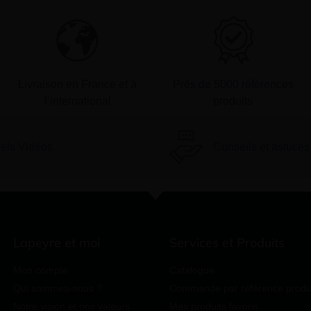
Livraison en France et à
Près de 5000 références
l’international
produits
iels Vidéos
Conseils et astuces
Lapeyre et moi
Services et Produits
Mon compte
Catalogue
Qui sommes-nous ?
Commande par référence produ
Notre vision et nos valeurs
Mes produits favoris