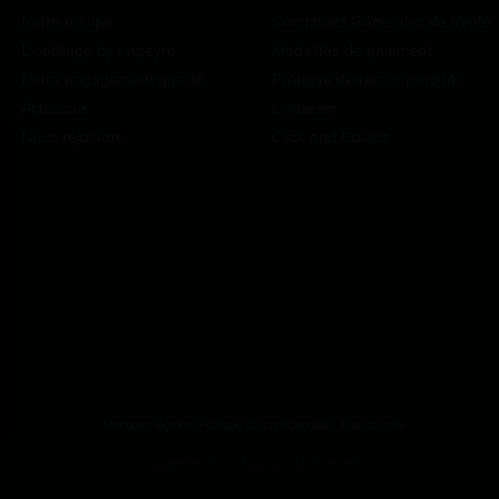
Notre équipe
Conditions Générales de Vente
L'outillage by Lapeyre
Modalités de paiement
Notre engagement qualité
Politique de retour produits
Actualités
Livraison
Nous rejoindre
Click and Collect
Mentions légales
Politique de confidentialité
Plan du site
vos Options
© Lapeyre 2022 Tous droits réservés
aramètres de confidentialité, en garantissant la conformité