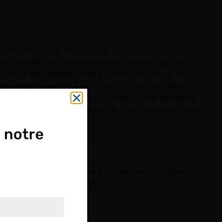
 plastique noir de haute qualité utilisée par les
dont les opticiens, pour les examens de vue. Légère et
st conçue pour adapter jusqu’à 5 verres sur chaque œil
rre rotative avant et 2 sur la barre fixe arrière. Elle peut
sai d’un diamètre de 38 mm. La lunette d’essai permet de
x, l’axe du cylindre, la hauteur de la pièce nasale, l’angle et
eille.
 notre
 mm
ôté, 5 verres d’essai dont 3 à l’avant et 2 à l’arrière
OUPE
e la branche : 100 à 135 mm
if : 38 mm
 x H 80 x P 35 mm
ptique.
g