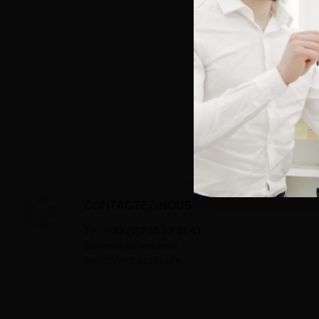
CONTACTEZ-NOUS
Tél :
+33 (0)2 35 07 81 41
Du lundi au vendredi
9h-12h et 13h30–17h