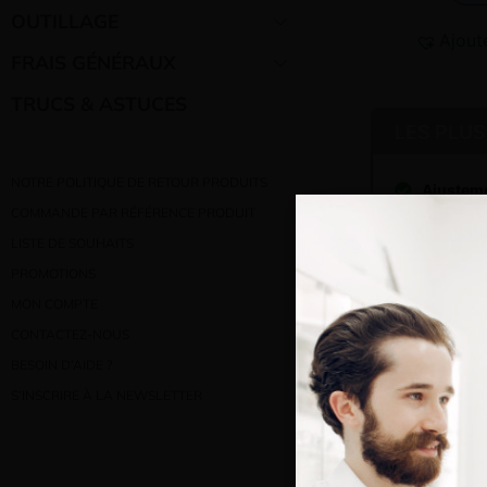
OUTILLAGE
Ajout
FRAIS GÉNÉRAUX
TRUCS & ASTUCES
LES PLUS
NOTRE POLITIQUE DE RETOUR PRODUITS
Ajusteme
horizonta
COMMANDE PAR RÉFÉRENCE PRODUIT
LISTE DE SOUHAITS
Pont en 
libre po
PROMOTIONS
du nez
MON COMPTE
Ajusteme
CONTACTEZ-NOUS
longueur
BESOIN D’AIDE ?
Réglage 
S’INSCRIRE À LA NEWSLETTER
Bienve
Vous e