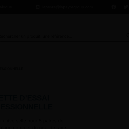
talogue
lapeyre@lapeyregroup.com
ESSIONNELLE
ETTE D’ESSAI
ESSIONNELLE
i universelle pour 5 paires de
églage complet du nez, de l’axe,