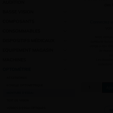
AUDITION
des 
BASSE VISION
COMPOSANTS
Connectez-v
voir
CONSOMMABLES
Notre demand
DISPOSITIFS MÉDICAUX
comporte aucun 
oblige à rien. El
EQUIPEMENT MAGASIN
de mieux v
co
MACHINES
Les données
collectons
OPTOMÉTRIE
ACCESSOIRES
ECHELLE OPTOMÉTRIQUE
Ajo
MONTURE D’ESSAI
TEST DE VISION
VERRES D’ESSAI OPTIQUES
R