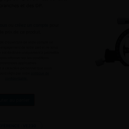
branches et des DP.
ous
ou
créez un compte
pour
 le prix de ce produit.
e d’ouverture de votre compte ne
engagement de votre part et ne vous
le est destinée uniquement à permettre
ous informer sur les conditions
mmerciales applicables.
 à caractère personnel que nous
 sont régis par notre
politique de
confidentialité.
Alternative:
uter au panier
ÉFÉRENCE :
VE230