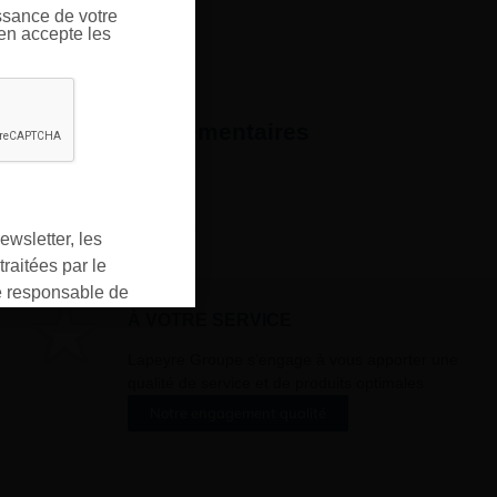
ssance de votre
’en accepte les
formations complémentaires
ewsletter, les
raitées par le
responsable de
ment pour les
À VOTRE SERVICE
ons que vous avez
Lapeyre Groupe s’engage à vous apporter une
oment vous
qualité de service et de produits optimales
ur « désinscription
Notre engagement qualité
er ».