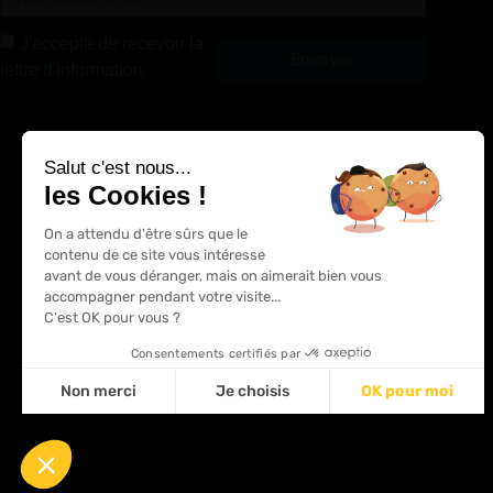
J'accepte de recevoir la
Envoyer
lettre d'information
Alternative:
Salut c'est nous...
les Cookies !
On a attendu d'être sûrs que le
contenu de ce site vous intéresse
avant de vous déranger, mais on aimerait bien vous
accompagner pendant votre visite...
C'est OK pour vous ?
Consentements certifiés par
Non merci
Je choisis
OK pour moi
Plateforme de Gestion du Consentement : Personnalisez 
Axeptio consent
Notre plateforme vous permet d'adapter et de gérer vos p