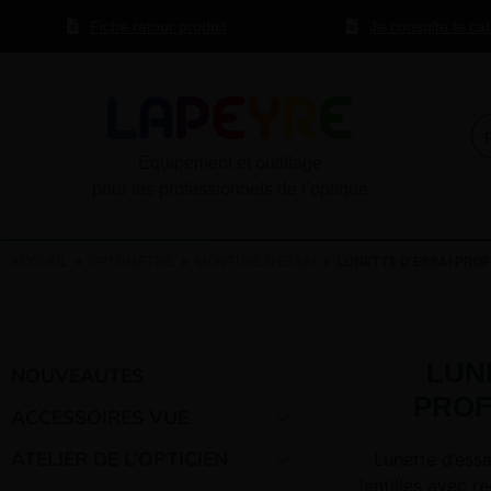
Fiche retour produit
Je consulte le ca
Equipement et outillage
pour les professionnels de l’optique
ACCUEIL
»
OPTOMÉTRIE
»
MONTURE D'ESSAI
» LUNETTE D’ESSAI PROF
LUN
NOUVEAUTES
PROF
ACCESSOIRES VUE
ATELIER DE L’OPTICIEN
Lunette d’essa
lentilles avec r