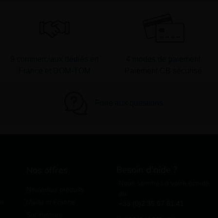
9 commerciaux dédiés en
4 modes de paiement
France et DOM-TOM
Paiement CB sécurisé
Foire aux questions
Besoin d'aide ?
Nos offres
Nous sommes à votre écoute
Nouveaux produits
au
it
Made in France
+33 (0)2 35 07 81 41
Sur-mesure