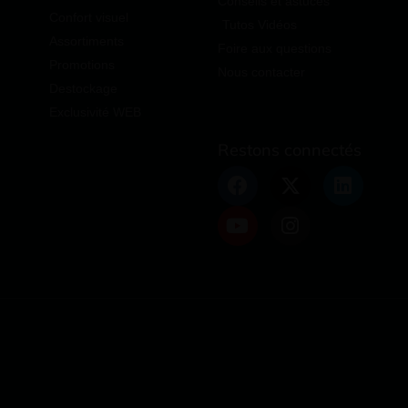
Conseils et astuces
Confort visuel
Tutos Vidéos
Assortiments
Foire aux questions
Promotions
Nous contacter
Destockage
Exclusivité WEB
Restons connectés
 avec les réglementations. Personnalisez vos préférences po