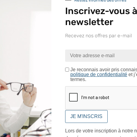
Restez informés des offres
Inscrivez-vous à
In
newsletter
Recevez nos offres par e-mail
Matière
nue sur le site LAPEYRE GR
Forme
ntrez dans un espace réservé aux professionnels de l’o
Couleur
Je certifie être un professionnel de l’optique.
Je reconnais avoir pris connai
Verres
politique de confidentialité
et j
termes.
CONFIRMER
Traitement
Dioptries
Branches
Largeur de la monture
Lors de votre inscription à notre n
Largeur d'un verre