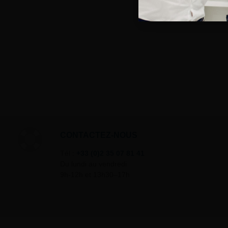
CONTACTEZ-NOUS
Tél :
+33 (0)2 35 07 81 41
Du lundi au vendredi
9h-12h et 13h30–17h