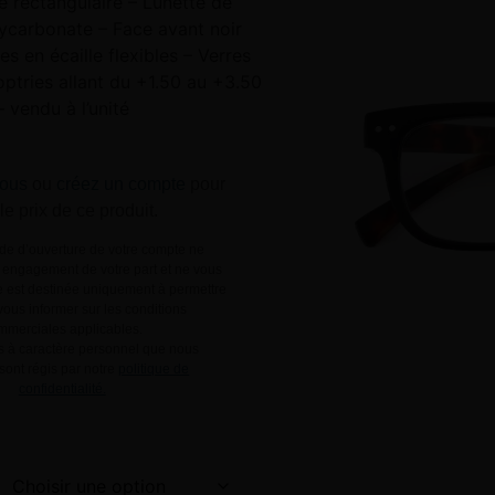
e rectangulaire – Lunette de
lycarbonate – Face avant noir
es en écaille flexibles – Verres
optries allant du +1.50 au +3.50
– vendu à l’unité
ous
ou
créez un compte
pour
 le prix de ce produit.
e d’ouverture de votre compte ne
engagement de votre part et ne vous
le est destinée uniquement à permettre
ous informer sur les conditions
mmerciales applicables.
 à caractère personnel que nous
 sont régis par notre
politique de
confidentialité.