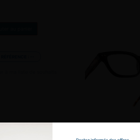
Alternative:
uter au panier
RÉFÉRENCE :
--
er à ma liste de souhaits