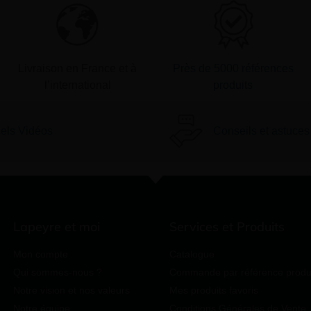
Livraison en France et à
Près de 5000 références
l’international
produits
iels Vidéos
Conseils et astuces
Lapeyre et moi
Services et Produits
Mon compte
Catalogue
Qui sommes-nous ?
Commande par référence produ
Notre vision et nos valeurs
Mes produits favoris
Notre équipe
Conditions Générales de Vente