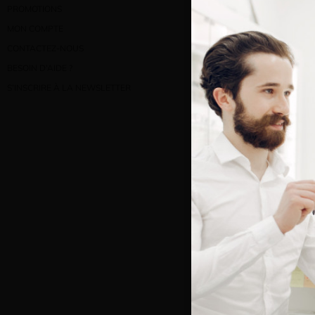
PROMOTIONS
MON COMPTE
CONTACTEZ-NOUS
BESOIN D’AIDE ?
S’INSCRIRE À LA NEWSLETTER
Bienve
Vous e