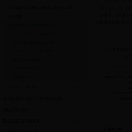
Lunette loup
lecture en po
LENTILLES CORRECTRICES ADHÉSIVES
–
satiné – Branch
LOUPES
déclinés en 5 di
LUNETTES ET SURLUNETTES
–
LUNETTES ANTI-LUMIÈRE BLEUE
–
LUNETTES DE MAQUILLAGE
Connectez-v
LUNETTES DE PROTECTION
voir
LUNETTES JAUNES
Notre demand
LUNETTES LOUPES
comporte aucun 
SURLUNETTES
oblige à rien. El
de mieux v
CLIPS DE LUNETTES
co
Les données
ATELIER DE L’OPTICIEN
collectons
AUDITION
BASSE VISION
Dioptries
COMPOSANTS