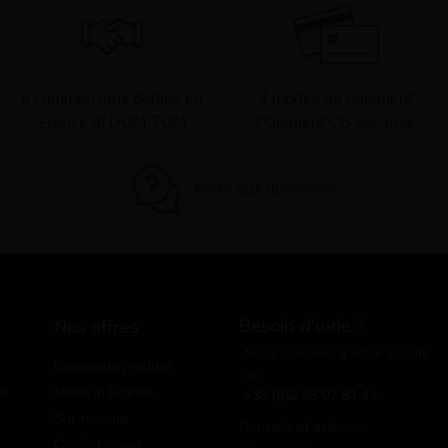
9 commerciaux dédiés en
4 modes de paiement
France et DOM-TOM
Paiement CB sécurisé
Foire aux questions
Besoin d'aide ?
Nos offres
Nous sommes à votre écoute
Nouveaux produits
au
it
Made in France
+33 (0)2 35 07 81 41
Sur-mesure
Conseils et astuces
Confort visuel