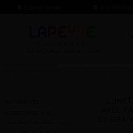
Fiche retour produit
Je consulte le ca
Equipement et outillage
pour les professionnels de l’optique
ACCUEIL
»
ACCESSOIRES POUR LA VUE
»
LUNETTES ET SURLUNETTES
LUNET
NOUVEAUTES
AVEC F
ACCESSOIRES VUE
ET BRAN
ACCESSOIRES LENTILLES DE CONTACT
–
ACCESSOIRES POUR LUNETTES
–