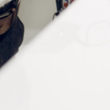
Informations complémentaires
Matière
Métal
Forme
Aviateur
Verres
asphériques, ultra-minces et incassables.
Couleur
Or
Dioptries
+1.50, +2.00, +2.50, +3.00
Largeur de la monture
130 mm