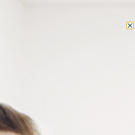
Equipement et outillage
pour les professionnels de l’optique
MON COMPTE
MON PANIER
ACCUEIL
»
ACCESSOIRES POUR LA VUE
»
LUNETTES ET
SURLUNETTES
»
LUNETTES LOUPES
» LUNETTE DE LECTURE
AVIATEUR EN MÉTAL OR
LUNETTE DE LECTURE
AVIATEUR EN MÉTAL OR