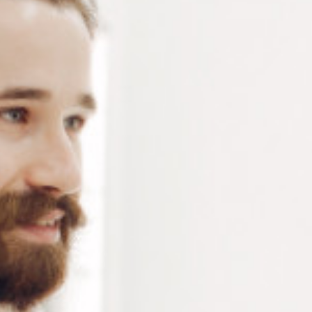
Lunettes de lecture en métal or – lunette loupe dioptrie
+1.5/+2.0/+2.5/+3.0 – unisexe – traitements anti-
rayures et anti-reflets – 1 pièce
Connectez-vous
ou
créez un compte
pour voir le
prix de ce produit.
Notre demande d’ouverture de votre compte ne comporte aucun
engagement de votre part et ne vous oblige à rien. Elle est
destinée uniquement à permettre de mieux vous informer sur les
conditions commerciales applicables.
Les données à caractère personnel que nous collectons sont
régis par notre
politique de confidentialité.
Dioptries