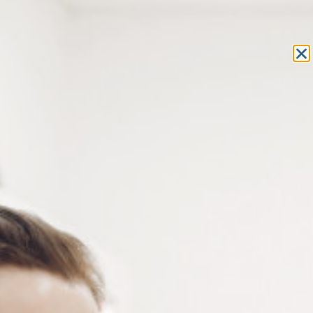
Equipement et outillage
pour les professionnels de l’optique
MON COMPTE
MON PANIER
ACCUEIL
»
OUTILLAGE
»
FRAISE POUR PERCEUSE
» FRAISE
DIAMANTÉE 1.1 MM ET 1.2 MM
FRAISE DIAMANTÉE 1.1 MM ET
1.2 MM