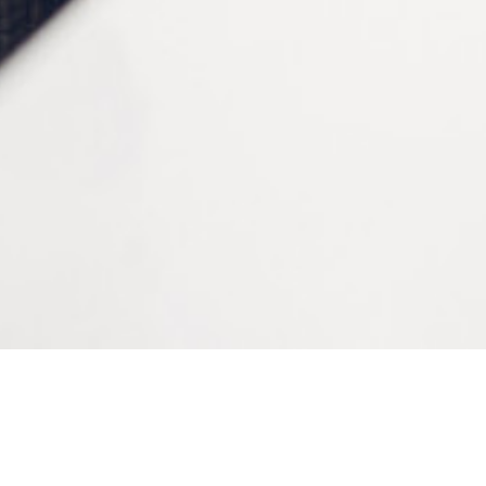
Diamètre
1.1 mm, 1.2 mm
CONTACTEZ-NOUS
Tél :
+33 (0)2 35 07 81 41
Du lundi au vendredi
9h-12h et 13h30–17h
Bienvenue sur le site