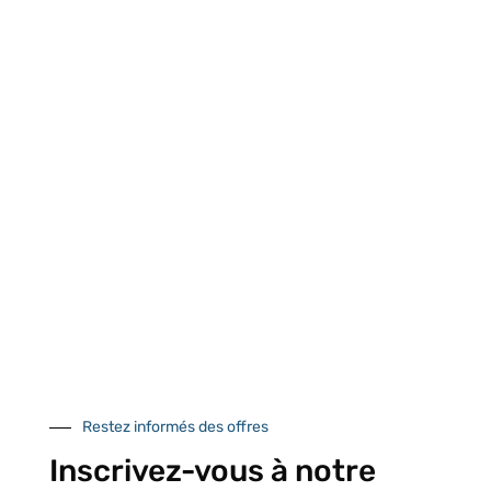
Retrait gratuit au
Expédition 24/48h
Livraison en France
centre logistique
et à l’international
d’Isneauville
Près de 5000
9 commerciaux
4 modes de paiement
références produits
dédiés en France et
Paiement CB
DOM-TOM
sécurisé
Restez informés des offres
Catalogue
Inscrivez-vous à notre