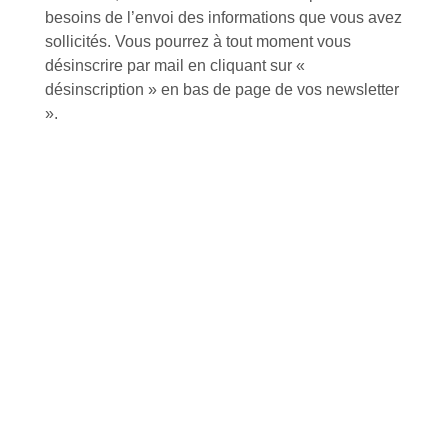
Inscription à la newsletter
besoins de l’envoi des informations que vous avez
sollicités. Vous pourrez à tout moment vous
désinscrire par mail en cliquant sur «
désinscription » en bas de page de vos newsletter
J'accepte de recevoir la lettre d'information
».
Envoyer
Alternative:
Services et Produits
Lapeyre et moi
Catalogue
Commande par référence produit
Mon compte
Mes produits favoris
Qui sommes-nous ?
Conditions Générales de Vente
Notre vision et nos valeurs
Modalités de paiement
Notre équipe
Politique de retour produits
L'outillage by Lapeyre
Livraison
Notre engagement qualité
Click and Collect
Actualités
Nous rejoindre