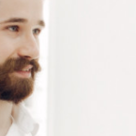
Fraise diamantée cylindrique de diamètre 1.1 mm et 1.2
mm – Fraise de longueur 20 mm – 1 pièce
Connectez-vous
ou
créez un compte
pour voir le
prix de ce produit.
Notre demande d’ouverture de votre compte ne comporte aucun
engagement de votre part et ne vous oblige à rien. Elle est
destinée uniquement à permettre de mieux vous informer sur les
conditions commerciales applicables.
Les données à caractère personnel que nous collectons sont
régis par notre
politique de confidentialité.
Diamètre
Alternative: