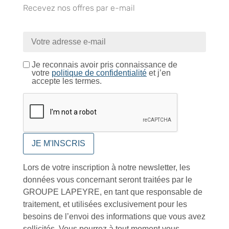
Recevez nos offres par e-mail
Foire aux questions
Je reconnais avoir pris connaissance de
votre
politique de confidentialité
et j’en
accepte les termes.
Inscription à la newsletter
Lors de votre inscription à notre newsletter, les
J'accepte de recevoir la lettre d'information
données vous concernant seront traitées par le
GROUPE LAPEYRE, en tant que responsable de
Envoyer
traitement, et utilisées exclusivement pour les
Alternative:
besoins de l’envoi des informations que vous avez
Services et Produits
sollicités. Vous pourrez à tout moment vous