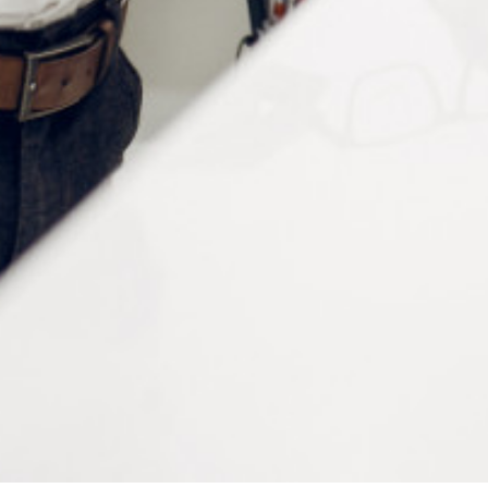
CONTACTEZ-NOUS
Tél :
+33 (0)2 35 07 81 41
Du lundi au vendredi
9h-12h et 13h30–17h
UNE QUESTION ?
Envoyez-nous votre message. Nous vous répondrons dans les
meilleurs délais
Contactez-nous