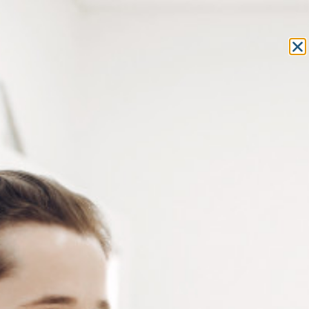
Equipement et outillage
pour les professionnels de l’optique
MON COMPTE
MON PANIER
ACCUEIL
» PRODUITS IDENTIFIÉS “COLLE POUR BLOCAGE DE VIS”
COLLE POUR BLOCAGE DE VIS
3 résultats affichés