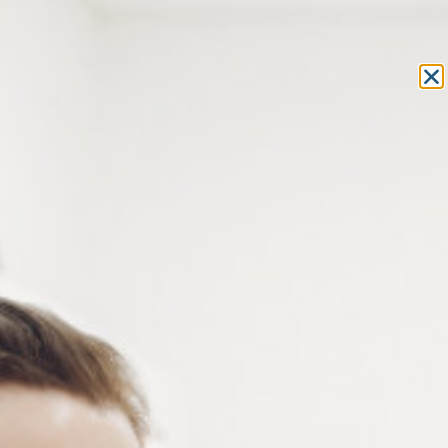
Equipement et outillage
pour les professionnels de l’optique
MON COMPTE
MON PANIER
ACCUEIL
»
CONSOMMABLES
»
PASTILLES ADHÉSIVES
»
PADS
HYDROEDGE
» PAD HYDROEDGE OVALE Ø14MM XS SMALL
PAD HYDROEDGE OVALE
Ø14MM XS SMALL