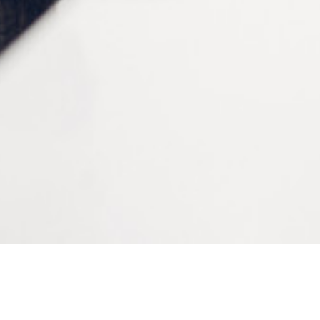
Diamètre
14 mm
Conditionnement
1000 pièces
CONTACTEZ-NOUS
Tél :
+33 (0)2 35 07 81 41
Du lundi au vendredi
9h-12h et 13h30–17h