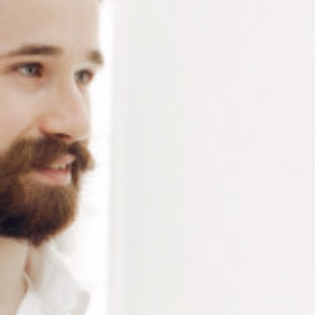
Pad HydroEdge ovale Ø 14mm – tampon de blocage
XS Small de la marque Dac Edge – Pastille adhésive
vendue par boite de 1000 pièces
Connectez-vous
ou
créez un compte
pour voir le
prix de ce produit.
Notre demande d’ouverture de votre compte ne comporte aucun
engagement de votre part et ne vous oblige à rien. Elle est
destinée uniquement à permettre de mieux vous informer sur les
conditions commerciales applicables.
Les données à caractère personnel que nous collectons sont
régis par notre
politique de confidentialité.
Alternative:
Ajouter au panier