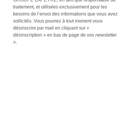
traitement, et utilisées exclusivement pour les
besoins de l’envoi des informations que vous avez
Inscription à la newsletter
sollicités. Vous pourrez à tout moment vous
désinscrire par mail en cliquant sur «
désinscription » en bas de page de vos newsletter
J'accepte de recevoir la lettre d'information
».
Envoyer
Alternative:
Services et Produits
Lapeyre et moi
Catalogue
Commande par référence produit
Mon compte
Mes produits favoris
Qui sommes-nous ?
Conditions Générales de Vente
Notre vision et nos valeurs
Modalités de paiement
Notre équipe
Politique de retour produits
L'outillage by Lapeyre
Livraison
Notre engagement qualité
Click and Collect