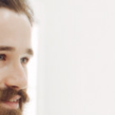
Miroir mural en forme d’œil – Miroir décoratif
contemporain, élégant et design – Miroir en métal noir
– 1 pièce
Connectez-vous
ou
créez un compte
pour voir le
prix de ce produit.
Notre demande d’ouverture de votre compte ne comporte aucun
engagement de votre part et ne vous oblige à rien. Elle est
destinée uniquement à permettre de mieux vous informer sur les
conditions commerciales applicables.
Les données à caractère personnel que nous collectons sont
régis par notre
politique de confidentialité.
Alternative:
Ajouter au panier