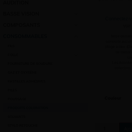
AUDITION
BASSE VISION
Connectez-v
COMPOSANTS
voir
CONSOMMABLES
Notre demand
comporte aucun 
FILS
oblige à rien. El
de mieux v
COLLE
co
Les données
FOURNITURE DE SOUDURE
collectons
GAZ ET OXYGÈNE
PASTILLES ADHÉSIVES
PILES
Couleur
POLISSAGE
PRODUITS COLORATION
SOLVANTS
STYLO RETOUCHE
Ajo