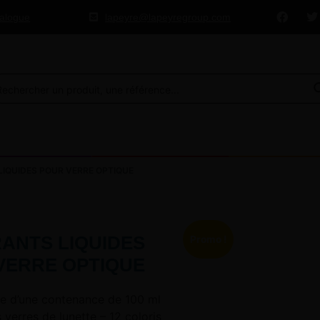
talogue
lapeyre@lapeyregroup.com
IQUIDES POUR VERRE OPTIQUE
ANTS LIQUIDES
Promo !
VERRE OPTIQUE
de d’une contenance de 100 ml
s verres de lunette – 12 coloris