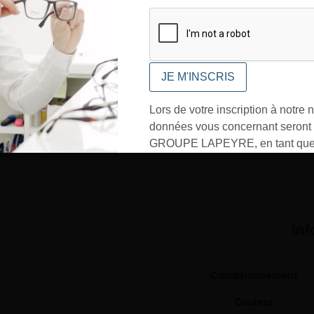
CONFIRMER
Lors de votre inscription à notre n
données vous concernant seront t
GROUPE LAPEYRE, en tant que 
traitement, et utilisées exclusive
besoins de l’envoi des informati
sollicités. Vous pourrez à tout m
désinscrire par mail en cliquant s
In
» en bas de page de vos newslett
Conditionnement
Couleur