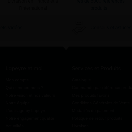
Livraison en France et à
Près de 5000 références
l’international
produits
iels Vidéos
Conseils et astuces
Lapeyre et moi
Services et Produits
Mon compte
Catalogue
Qui sommes-nous ?
Commande par référence produ
Notre vision et nos valeurs
Mes produits favoris
Notre équipe
Conditions Générales de Vente
L'outillage by Lapeyre
Modalités de paiement
Notre engagement qualité
Politique de retour produits
Actualités
Livraison