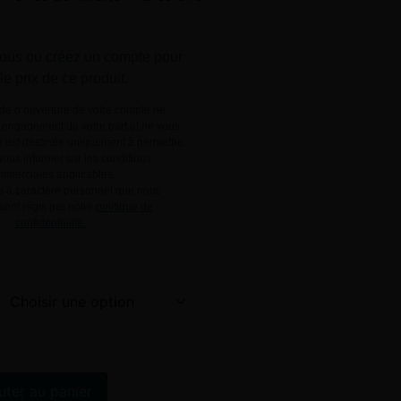
ous
ou
créez un compte
pour
 le prix de ce produit.
e d’ouverture de votre compte ne
engagement de votre part et ne vous
le est destinée uniquement à permettre
ous informer sur les conditions
mmerciales applicables.
 à caractère personnel que nous
 sont régis par notre
politique de
confidentialité.
Alternative:
uter au panier