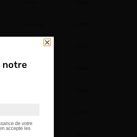
Rose
CO502
Bleu clair
CO505
Vert1
CO507
 notre
Vert2
CO508
Marron1
CO510
OUPE
ptique.
Marron2
CO511
ssance de votre
’en accepte les
Marron3
CO512