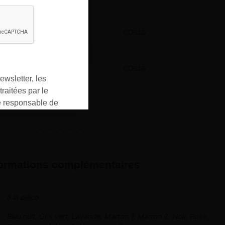
Gris vert
CO515
Noir
CO516
ewsletter, les
raitées par le
responsable de
ment pour les
ons que vous avez
oment vous
ur « désinscription
formations complémentaires
er ».
à la pièce
Bleu nuit, Gris vert, Lavande, Marron 1, Marron 2, Noir, Rose,