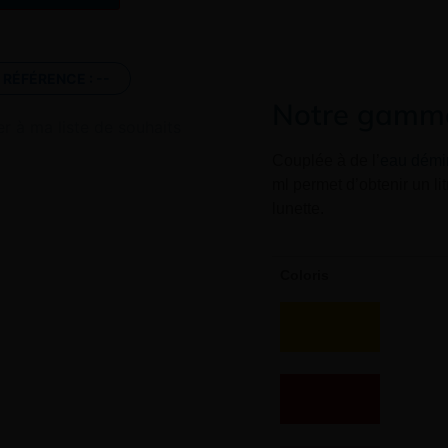
RÉFÉRENCE :
--
Notre gamme 
er à ma liste de souhaits
Couplée à de l’
eau démi
ml permet d’obtenir un li
lunette.
Coloris