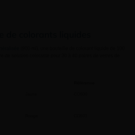
de colorants liquides
néralisée
(900 ml), une bouteille de colorant liquide de 100
tre de solution colorante pour 30 à 40 paires de verres de
Référence
Jaune
CO500
Rouge
CO501