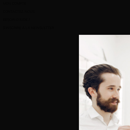
MON COMPTE
CONTACTEZ-NOUS
BESOIN D’AIDE ?
S’INSCRIRE À LA NEWSLETTER
Bienve
Vous e