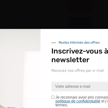
Restez informés des offres
Inscrivez-vous à
newsletter
Recevez nos offres par e-mail
nue sur le site LAPEYRE GR
ntrez dans un espace réservé aux professionnels de l’o
Je certifie être un professionnel de l’optique.
Je reconnais avoir pris connai
politique de confidentialité
et j
termes.