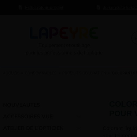
Fiche retour produit
Je consulte le ca
Equipement et outillage
pour les professionnels de l’optique
ACCUEIL
»
CONSOMMABLES
»
PRODUITS COLORATION
» COLORANTS L
COLOR
NOUVEAUTES
POUR 
ACCESSOIRES VUE
ATELIER DE L’OPTICIEN
Colorant liqui
pour teinter le