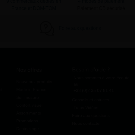
9 commerciaux dédiés en
4 modes de paiement
France et DOM-TOM
Paiement CB sécurisé
Foire aux questions
Besoin d'aide ?
Nos offres
Nous sommes à votre écoute
Nouveaux produits
au
it
Made in France
+33 (0)2 35 07 81 41
Sur-mesure
Conseils et astuces
Confort visuel
Tutos Vidéos
Assortiments
Foire aux questions
Promotions
Nous contacter
Destockage