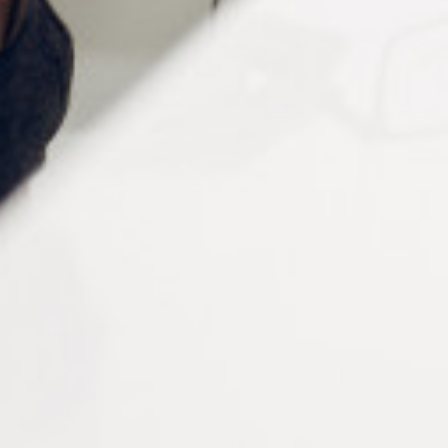
VIS AUTO-TARAUDEUSES
ASSORTIMENT DE
DORÉES D 1.5 X D 1.9 MM
TOURNEVIS ET CLÉS SUR
SOCLE TOURNANT
Connectez vous pour voir votre
Connectez vous pour voir votre
tarif
tarif