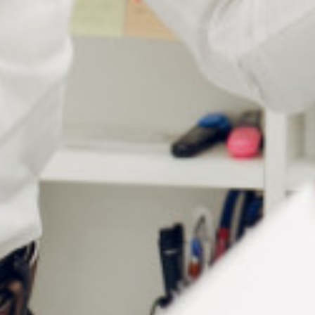
Nickel
Ø filetage
1.5 mm
Ø tête de vis
1.9 mm
Longueur
11 mm
Conditionnement
Sachet de 50 pièces
Vous aimerez peut-être aussi…