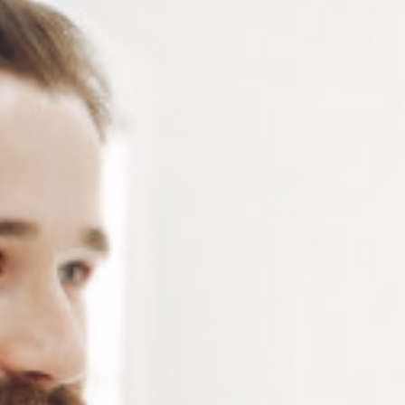
Vis auto-taraudeuses en acier inoxydable nickelées – d
1.5 x D 1.9 x L 11 mm – Sachet de 50 vis
Connectez-vous
ou
créez un compte
pour voir le
prix de ce produit.
Notre demande d’ouverture de votre compte ne comporte aucun
engagement de votre part et ne vous oblige à rien. Elle est
destinée uniquement à permettre de mieux vous informer sur les
conditions commerciales applicables.
Les données à caractère personnel que nous collectons sont
régis par notre
politique de confidentialité.
Alternative:
Ajouter au panier
RÉFÉRENCE :
VI173/L