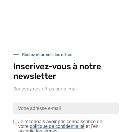
À VOTRE SERVICE
Lapeyre Groupe s’engage à vous apporter une qualité de
service et de produits optimales
Notre engagement qualité
Restez informés des offres
Inscrivez-vous à notre
newsletter
Retrait gratuit au
Expédition 24/48h
Livraison en France
Recevez nos offres par e-mail
centre logistique
et à l’international
d’Isneauville
Je reconnais avoir pris connaissance de
votre
politique de confidentialité
et j’en
Près de 5000
9 commerciaux
4 modes de paiement
accepte les termes.