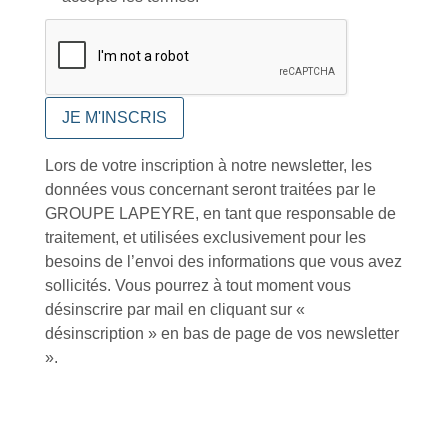
références produits
dédiés en France et
Paiement CB
DOM-TOM
sécurisé
Catalogue
Lors de votre inscription à notre newsletter, les
données vous concernant seront traitées par le
GROUPE LAPEYRE, en tant que responsable de
traitement, et utilisées exclusivement pour les
Tutoriels Vidéos
besoins de l’envoi des informations que vous avez
sollicités. Vous pourrez à tout moment vous
désinscrire par mail en cliquant sur «
désinscription » en bas de page de vos newsletter
».
Conseils et astuces