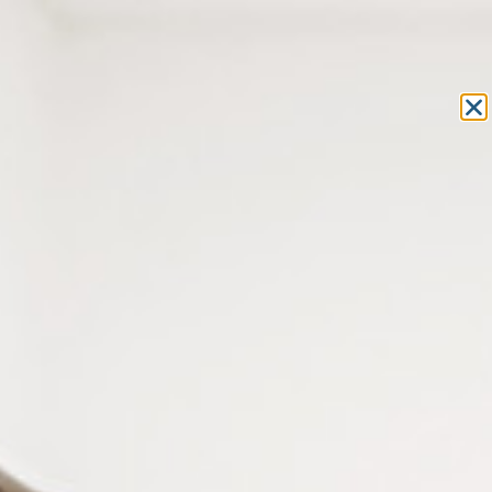
Equipement et outillage
pour les professionnels de l’optique
MON COMPTE
MON PANIER
ACCUEIL
»
COMPOSANTS
»
VIS LUNETTES
»
VIS AUTO-
TARAUDEUSES
» VIS AUTO-TARAUDEUSES NICKELÉES D 1.5 X D 1.9 MM
VIS AUTO-TARAUDEUSES
NICKELÉES D 1.5 X D 1.9 MM