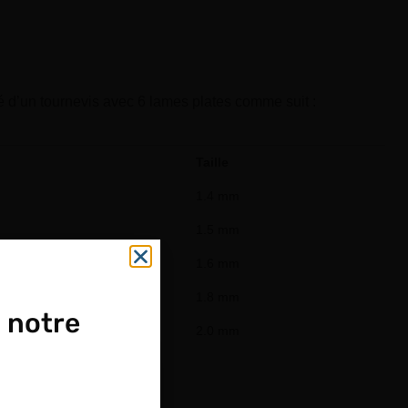
é d’un tournevis avec 6 lames plates comme suit :
Taille
1.4 mm
1.5 mm
1.6 mm
1.8 mm
 notre
2.0 mm