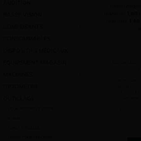
AUDITION
interchangea
diamètre
1,60
BASSE VISION
diamètre
1,40
COMPOSANTS
CONSOMMABLES
DISPOSITIFS MÉDICAUX
EQUIPEMENT MAGASIN
Connectez-v
voir
MACHINES
Notre demand
OPTOMÉTRIE
comporte aucun 
oblige à rien. El
OUTILLAGE
de mieux v
co
EQUARISSOIRS ET BOCFIL®
Les données
collectons
ETAUX
FORET PERCEUSE
FRAISE POUR PERCEUSE