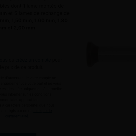
bles dont 1 lame montée de
 mm
et 5 lames de rechange de
 mm, 1,50 mm, 1,60 mm, 1,80
mm et 2,00 mm.
ous
ou
créez un compte
pour
 le prix de ce produit.
e d’ouverture de votre compte ne
engagement de votre part et ne vous
le est destinée uniquement à permettre
ous informer sur les conditions
mmerciales applicables.
 à caractère personnel que nous
 sont régis par notre
politique de
confidentialité.