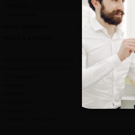
Bienve
TOURNEVIS
TROISIÈME MAIN
Vous e
FRAIS GÉNÉRAUX
TRUCS & ASTUCES
NOTRE POLITIQUE DE RETOUR PRODUITS
COMMANDE PAR RÉFÉRENCE PRODUIT
LISTE DE SOUHAITS
PROMOTIONS
MON COMPTE
CONTACTEZ-NOUS
BESOIN D’AIDE ?
S’INSCRIRE À LA NEWSLETTER