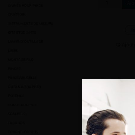
Ajo
GAINES POUR PINCE
GRATTOIR
INSTRUMENTS DE MESURE
R
KITS ÉTUDIANTS
LAMES D’OUTILLAGE
Ajout
LIMES
MONTAGE FILS
PINCES
PINCE BRUCELLE
OUTILS À FRAPPER
POTENCE
ROULE-GOUPILLE
SCALPELS
TARAUDS
TOURNE-ÉCROUS