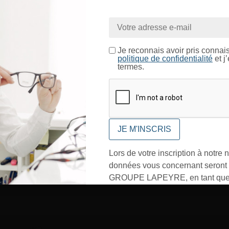
nue sur le site LAPEYRE GR
ntrez dans un espace réservé aux professionnels de l’o
In
Je certifie être un professionnel de l’optique.
Je reconnais avoir pris connai
politique de confidentialité
et j
termes.
Conditionnement
CONFIRMER
Lors de votre inscription à notre n
données vous concernant seront t
GROUPE LAPEYRE, en tant que 
traitement, et utilisées exclusive
besoins de l’envoi des informati
sollicités. Vous pourrez à tout m
désinscrire par mail en cliquant s