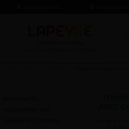
Fiche retour produit
Je consulte le ca
Equipement et outillage
pour les professionnels de l’optique
ACCUEIL
»
OUTILLAGE
»
TOURNEVIS
» TOURNEVIS À MORILLE AVEC C
TOURN
NOUVEAUTES
AVEC C
ACCESSOIRES VUE
ATELIER DE L’OPTICIEN
Tournevis à mor
Tournevis