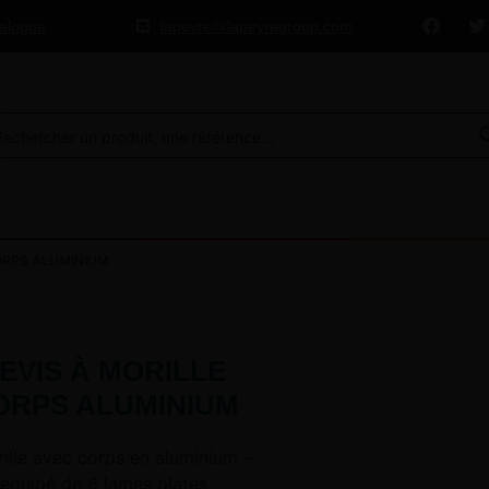
talogue
lapeyre@lapeyregroup.com
ORPS ALUMINIUM
EVIS À MORILLE
ORPS ALUMINIUM
ille avec corps en aluminium –
 équipé de 6 lames plates