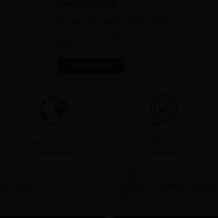
UNE QUESTION ?
» en bas de page de vos newslett
Envoyez-nous votre message. Nous
vous répondrons dans les meilleurs
délais
Contactez-nous
Livraison en France et à
Près de 5000 références
l’international
produits
iels Vidéos
Conseils et astuces