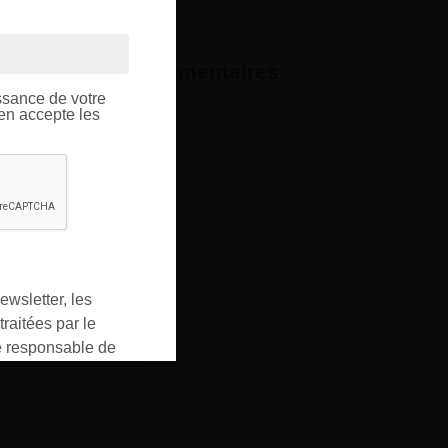
OUPE
ptique.
formations complémentaires
ssance de votre
’en accepte les
a la piece
ewsletter, les
raitées par le
responsable de
ment pour les
ons que vous avez
oment vous
ur « désinscription