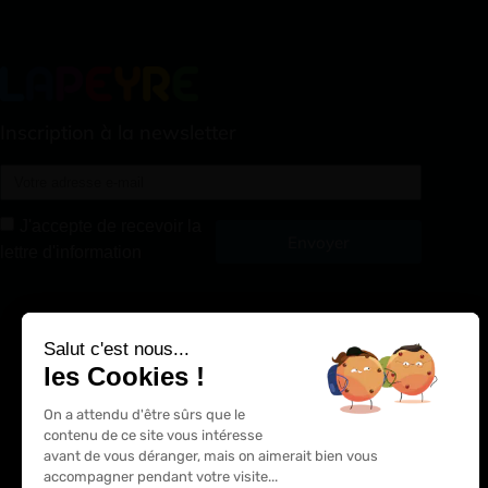
Inscription à la newsletter
J'accepte de recevoir la
Envoyer
lettre d'information
Alternative:
Salut c'est nous...
les Cookies !
On a attendu d'être sûrs que le
contenu de ce site vous intéresse
avant de vous déranger, mais on aimerait bien vous
accompagner pendant votre visite...