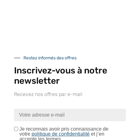
À VOTRE SERVICE
Lapeyre Groupe s’engage à vous apporter une qualité de
service et de produits optimales
Notre engagement qualité
Restez informés des offres
Inscrivez-vous à notre
newsletter
Retrait gratuit au
Expédition 24/48h
Livraison en France
Recevez nos offres par e-mail
centre logistique
et à l’international
d’Isneauville
Je reconnais avoir pris connaissance de
votre
politique de confidentialité
et j’en
Près de 5000
9 commerciaux
4 modes de paiement
accepte les termes.