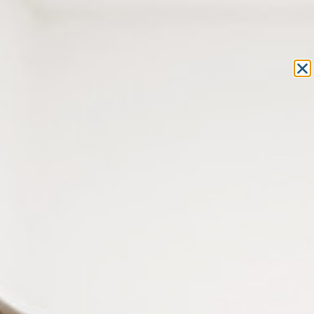
Equipement et outillage
pour les professionnels de l’optique
MON COMPTE
MON PANIER
ACCUEIL
»
COMPOSANTS
»
VIS LUNETTES
»
VIS AUTO-
TARAUDEUSES
» VIS AUTO-TARAUDEUSES DORÉES D 1.4 X D 2.8 MM
VIS AUTO-TARAUDEUSES
DORÉES D 1.4 X D 2.8 MM