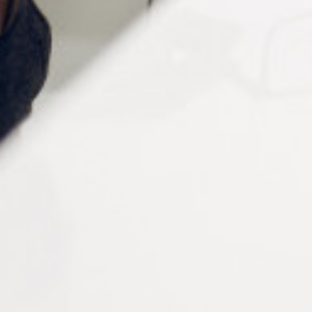
VIS AUTO-TARAUDEUSES
ASSORTIMENT DE
NICKELÉES D 1.4 X D 2.8
TOURNEVIS ET CLÉS SUR
MM
SOCLE TOURNANT
Connectez vous pour voir votre
Connectez vous pour voir votre
tarif
tarif