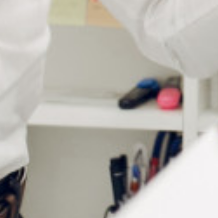
Doré
Ø filetage
1.4 mm
Ø tête de vis
2.8 mm
Longueur
11 mm
Conditionnement
Sachet de 50 pièces
Vous aimerez peut-être aussi…