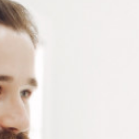
Vis auto-taraudeuses en acier inoxydable dorées – d
1.4 x D 2.8 x L 11 mm – Sachet de 50 vis
Connectez-vous
ou
créez un compte
pour voir le
prix de ce produit.
Notre demande d’ouverture de votre compte ne comporte aucun
engagement de votre part et ne vous oblige à rien. Elle est
destinée uniquement à permettre de mieux vous informer sur les
conditions commerciales applicables.
Les données à caractère personnel que nous collectons sont
régis par notre
politique de confidentialité.
Alternative:
Ajouter au panier
RÉFÉRENCE :
VI182/DL