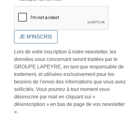
références produits
dédiés en France et
Paiement CB
DOM-TOM
sécurisé
Catalogue
Lors de votre inscription à notre newsletter, les
données vous concernant seront traitées par le
GROUPE LAPEYRE, en tant que responsable de
traitement, et utilisées exclusivement pour les
Tutoriels Vidéos
besoins de l’envoi des informations que vous avez
sollicités. Vous pourrez à tout moment vous
désinscrire par mail en cliquant sur «
désinscription » en bas de page de vos newsletter
».
Conseils et astuces