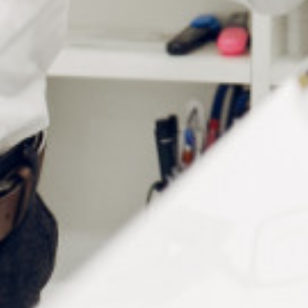
Nickel
Ø filetage
1.4 mm
Ø tête de vis
2 mm
Longueur
4 mm
Conditionnement
100 pièces
Vous aimerez peut-être aussi…