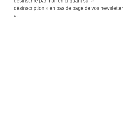
désinscrire par mail en cliquant sur «
désinscription » en bas de page de vos newsletter
».
Foire aux questions
Inscription à la newsletter
J'accepte de recevoir la lettre d'information
Envoyer
Alternative:
Services et Produits
Lapeyre et moi