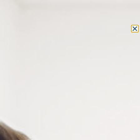
Equipement et outillage
pour les professionnels de l’optique
MON COMPTE
MON PANIER
ACCUEIL
»
COMPOSANTS
»
VIS LUNETTES
»
VIS AUTO-CENTREUSES
» VIS AUTO-CENTREUSES NICKELÉES D 1.4 X D 2 X L 4 MM
VIS AUTO-CENTREUSES
NICKELÉES D 1.4 X D 2 X L 4 MM