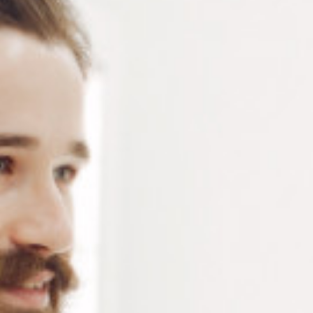
Vis auto-centreuses en acier inoxydable – vis magique
nickelée – d 1.4 x D 2 x L 4 mm – Sachet de 100 pièces
Connectez-vous
ou
créez un compte
pour voir le
prix de ce produit.
Notre demande d’ouverture de votre compte ne comporte aucun
engagement de votre part et ne vous oblige à rien. Elle est
destinée uniquement à permettre de mieux vous informer sur les
conditions commerciales applicables.
Les données à caractère personnel que nous collectons sont
régis par notre
politique de confidentialité.
Alternative:
Ajouter au panier
RÉFÉRENCE :
VI146/C