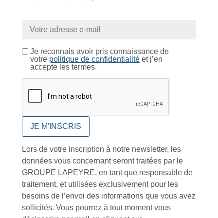
Près de 5000
9 commerciaux
4 modes de paiement
références produits
dédiés en France et
Paiement CB
DOM-TOM
sécurisé
Je reconnais avoir pris connaissance de
votre
politique de confidentialité
et j’en
accepte les termes.
Catalogue
Tutoriels Vidéos
Lors de votre inscription à notre newsletter, les
données vous concernant seront traitées par le
GROUPE LAPEYRE, en tant que responsable de
traitement, et utilisées exclusivement pour les
besoins de l’envoi des informations que vous avez
Conseils et astuces
sollicités. Vous pourrez à tout moment vous