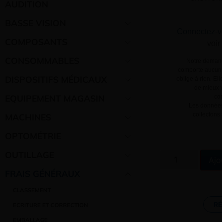
AUDITION
BASSE VISION
Connectez-v
COMPOSANTS
voir
CONSOMMABLES
Notre demand
comporte aucun 
DISPOSITIFS MÉDICAUX
oblige à rien. El
de mieux v
EQUIPEMENT MAGASIN
co
Les données
collectons
MACHINES
OPTOMÉTRIE
OUTILLAGE
Ajo
FRAIS GÉNÉRAUX
CLASSEMENT
R
ECRITURE ET CORRECTION
EMBALLAGE