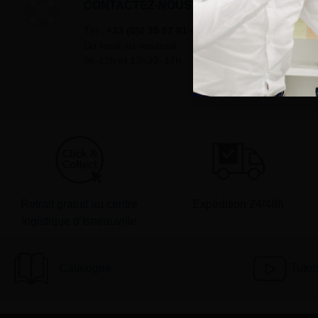
CONTACTEZ-NOUS
Tél :
+33 (0)2 35 07 81 41
Du lundi au vendredi
9h-12h et 13h30–17h
Retrait gratuit au centre
Expédition 24/48h
logistique d’Isneauville
Catalogue
Tutor