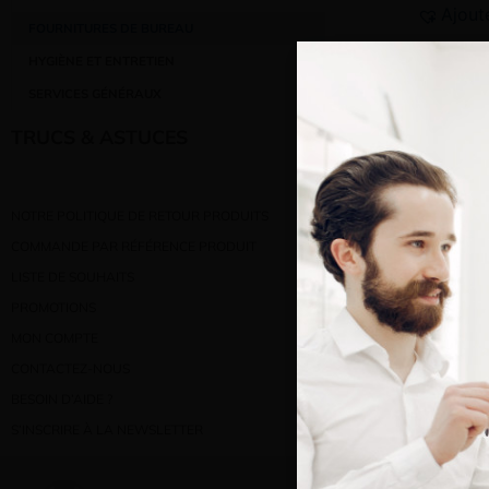
Ajout
FOURNITURES DE BUREAU
HYGIÈNE ET ENTRETIEN
SERVICES GÉNÉRAUX
TRUCS & ASTUCES
NOTRE POLITIQUE DE RETOUR PRODUITS
Bienve
COMMANDE PAR RÉFÉRENCE PRODUIT
LISTE DE SOUHAITS
PROMOTIONS
Vous e
MON COMPTE
CONTACTEZ-NOUS
BESOIN D’AIDE ?
S’INSCRIRE À LA NEWSLETTER