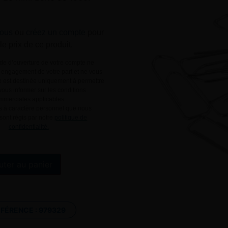
ous
ou
créez un compte
pour
 le prix de ce produit.
e d’ouverture de votre compte ne
engagement de votre part et ne vous
le est destinée uniquement à permettre
ous informer sur les conditions
mmerciales applicables.
 à caractère personnel que nous
 sont régis par notre
politique de
confidentialité.
Alternative:
uter au panier
ÉFÉRENCE :
979329