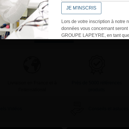
UNE QUESTION ?
Envoyez-nous votre message. Nous
vous répondrons dans les meilleurs
Lors de votre inscription à notre n
délais
données vous concernant seront t
GROUPE LAPEYRE, en tant que 
Contactez-nous
traitement, et utilisées exclusive
besoins de l’envoi des informati
sollicités. Vous pourrez à tout m
désinscrire par mail en cliquant s
» en bas de page de vos newslett
Livraison en France et à
Près de 5000 références
l’international
produits
iels Vidéos
Conseils et astuces