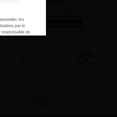
À VOTRE SERVICE
Lapeyre Groupe s’engage à vous apporter une
qualité de service et de produits optimales
ewsletter, les
Notre engagement qualité
raitées par le
responsable de
ment pour les
ons que vous avez
oment vous
ur « désinscription
er ».
9 commerciaux dédiés en
4 modes de paiement
France et DOM-TOM
Paiement CB sécurisé
Foire aux questions