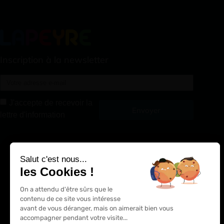
Inscription à la newsletter
J'accepte de recevoir la
Envoyer
lettre d'information
Alternative:
Salut c'est nous...
les Cookies !
On a attendu d'être sûrs que le
contenu de ce site vous intéresse
avant de vous déranger, mais on aimerait bien vous
accompagner pendant votre visite...