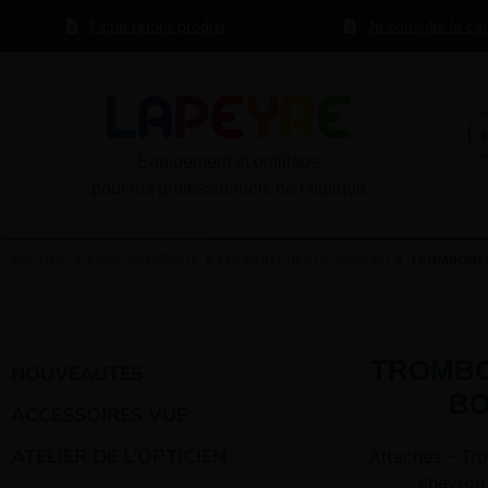
Fiche retour produit
Je consulte le ca
Equipement et outillage
pour les professionnels de l’optique
ACCUEIL
»
FRAIS GÉNÉRAUX
»
FOURNITURES DE BUREAU
» TROMBONES 
TROMBO
NOUVEAUTES
BO
ACCESSOIRES VUE
ATELIER DE L’OPTICIEN
Attaches – Tr
chevron