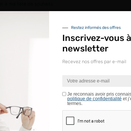
er à ma liste de souhaits
Restez informés des offres
Inscrivez-vous à
newsletter
In
Recevez nos offres par e-mail
nue sur le site LAPEYRE GR
Conditionnement
ntrez dans un espace réservé aux professionnels de l’o
Je certifie être un professionnel de l’optique.
Je reconnais avoir pris connai
politique de confidentialité
et j
termes.
CONFIRMER