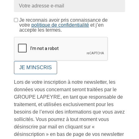
Contactez-nous
Je reconnais avoir pris connaissance de
votre
politique de confidentialité
et j’en
accepte les termes.
À VOTRE SERVICE
Lapeyre Groupe s’engage à vous apporter une qualité de
service et de produits optimales
Lors de votre inscription à notre newsletter, les
Notre engagement qualité
données vous concernant seront traitées par le
GROUPE LAPEYRE, en tant que responsable de
traitement, et utilisées exclusivement pour les
besoins de l’envoi des informations que vous avez
sollicités. Vous pourrez à tout moment vous
désinscrire par mail en cliquant sur «
Retrait gratuit au
Expédition 24/48h
Livraison en France
désinscription » en bas de page de vos newsletter
centre logistique
et à l’international
d’Isneauville