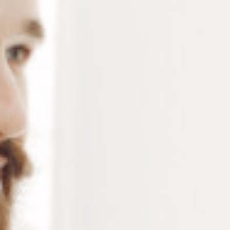
RÉFÉRENCE :
AP461
Ajouter à ma liste de souhaits
LES PLUS
Testeur multifonction et compact
Longue durée de vie
Faible consommation d'énergie