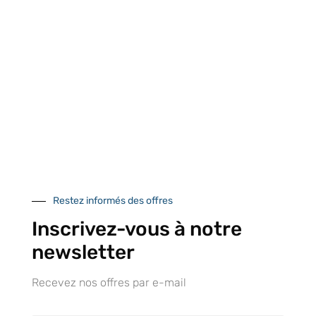
CONTACTEZ-NOUS
Tél :
+33 (0)2 35 07 81 41
Du lundi au vendredi
9h-12h et 13h30–17h
Restez informés des offres
Inscrivez-vous à notre
newsletter
UNE QUESTION ?
Recevez nos offres par e-mail
Envoyez-nous votre message. Nous vous répondrons dans les
meilleurs délais