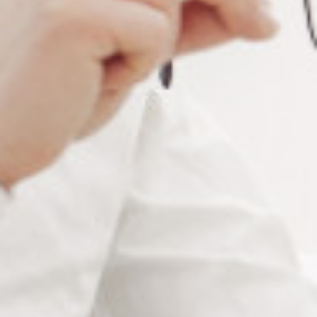
Le testeur photochromique et UV est un outil essentiel
pour les opticiens souhaitant garantir la qualité et la
performance des verres optiques. Il est équipé de la
technologie LED UV à longue durée de vie et à faible
consommation énergétique;
Ce testeur multifonction permet de vérifier efficacement
les verres photochromatiques, de tester la protection
contre les rayons UV, ainsi que la protection contre la
lumière bleue. De plus, il est adapté à la polymérisation
des colles UV, avec une fonctionnalité d’arrêt
automatique après 10 secondes pour une utilisation
optimisée.
Fonctions principales du
testeur