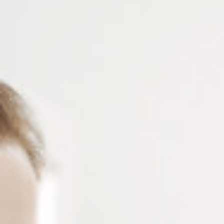
Appareil combinant les fonctions de testeur
photochromique et de testeur UV – Teste les verres
photochromatiques, le filtre UV et active le collage UV.
Connectez-vous
ou
créez un compte
pour voir le
prix de ce produit.
Notre demande d’ouverture de votre compte ne comporte aucun
engagement de votre part et ne vous oblige à rien. Elle est
destinée uniquement à permettre de mieux vous informer sur les
conditions commerciales applicables.
Les données à caractère personnel que nous collectons sont
régis par notre
politique de confidentialité.
Alternative:
Ajouter au panier