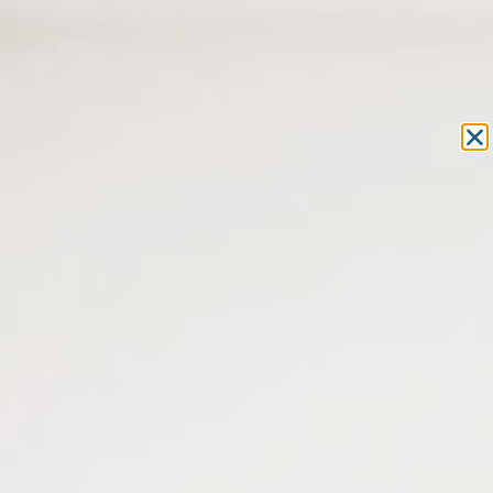
Equipement et outillage
pour les professionnels de l’optique
MON COMPTE
MON PANIER
ACCUEIL
»
MACHINES
»
TEST ET CONTRÔLE DES VERRES
» TESTEUR
PHOTOCHROMIQUE ET TESTEUR UV
TESTEUR PHOTOCHROMIQUE
ET TESTEUR UV