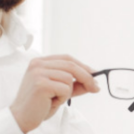
RÉFÉRENCE :
540699
Ajouter à ma liste de souhaits
LES PLUS
Zone grip ergonomique, noire et douce pour une
meilleure prise en main
Encre exclusive et brevetée anti bavures
Résistance intense à la lumière sur tous papiers
Procédé anti-dessèchement