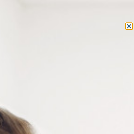
Equipement et outillage
pour les professionnels de l’optique
MON COMPTE
MON PANIER
ACCUEIL
»
FRAIS GÉNÉRAUX
»
ECRITURE ET CORRECTION
»
SURLIGNEUR STABILO BOSS EXECUTIVE JAUNE
SURLIGNEUR STABILO BOSS
EXECUTIVE JAUNE