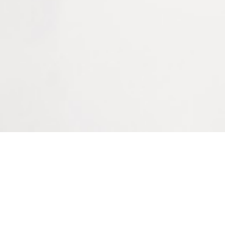
Connectez vous pour voir
votre tarif
Informations complémentaires
Conditionnement
à l'unité
Couleur
Bienvenue sur le site
Jaune
LAPEYRE GROUPE