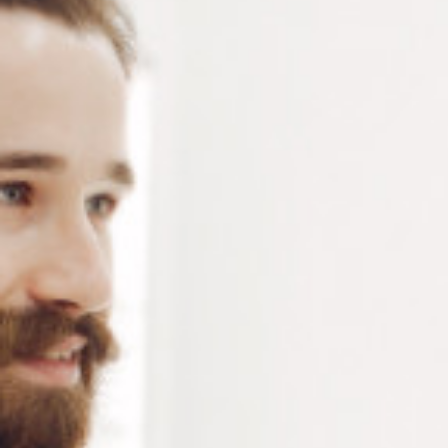
Surligneur Stabilo jaune – Adapté aux impressions jet
d’encre- Corps bi-matière avec grip caoutchouc noir
pour une meilleure prise en main – Encre exclusive et
brevetée anti bavures – Peut rester ouvert jusqu’à 4
heures sans sécher – pointe biseautée de haute qualité
avec deux largeurs de traits de 2 et 5 mm
Connectez-vous
ou
créez un compte
pour voir le
prix de ce produit.
Notre demande d’ouverture de votre compte ne comporte aucun
engagement de votre part et ne vous oblige à rien. Elle est
destinée uniquement à permettre de mieux vous informer sur les
conditions commerciales applicables.
Les données à caractère personnel que nous collectons sont
régis par notre
politique de confidentialité.
Alternative:
Ajouter au panier