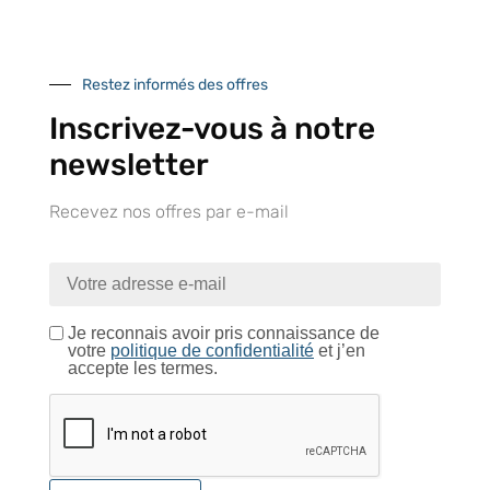
centre logistique
et à l’international
d’Isneauville
Restez informés des offres
Inscrivez-vous à notre
newsletter
Près de 5000
9 commerciaux
4 modes de paiement
références produits
dédiés en France et
Paiement CB
DOM-TOM
sécurisé
Recevez nos offres par e-mail
Catalogue
Je reconnais avoir pris connaissance de
votre
politique de confidentialité
et j’en
accepte les termes.
Tutoriels Vidéos